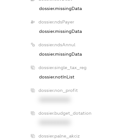
dossier.missingData
dossier.ndsPayer
dossier.missingData
dossier.ndsAnnul
dossier.missingData
dossier.single_tax_reg
dossier.notInList
dossier.non_profit
XXXXXXXXXX
dossier.budget_dotation
XXXXXXXXXX
dossier.palne_akciz