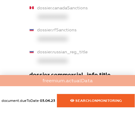
dossier.canadaSanctions
XXXXXXXXXX
dossier.rfSanctions
XXXXXXXXXX
dossier.russian_reg_title
XXXXXXXXXX
dossier.commercial_info.title
freemium.actualData
dossier.commercial_info.postal_address
XXXXXXXXXX
document.dueToDate
03.04.23
SEARCH.ONMONITORING
dossier.commercial_info.phone
XXXXXXXXXX
dossier.commercial_info.fax