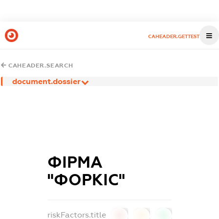
CAHEADER.GETTEST
CAHEADER.SEARCH
document.dossier
ФІРМА
"ФОРКІС"
riskFactors.title
0
0
0