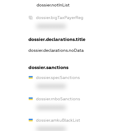
dossier.notInList
dossier.bigTaxPayerReg
XXXXXXXXXX
dossier.declarations.title
dossier.declarations.noData
dossier.sanctions
dossier.specSanctions
XXXXXXXXXX
dossier.rnboSanctions
XXXXXXXXXX
dossier.amkuBlackList
XXXXXXXXXX