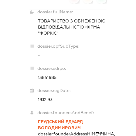
dossier.fullName:
ТОВАРИСТВО З ОБМЕЖЕНОЮ
ВІДПОВІДАЛЬНІСТЮ ФІРМА
"ФОРКІС"
dossier.opfSubType:
-
dossier.edrpo:
13851685
dossier.regDate:
19.12.93
dossier.foundersAndBenef:
ГРУДСЬКИЙ ЕДУАРД
ВОЛОДИМИРОВИЧ
dossier.founderAddress
НІМЕЧЧИНА,