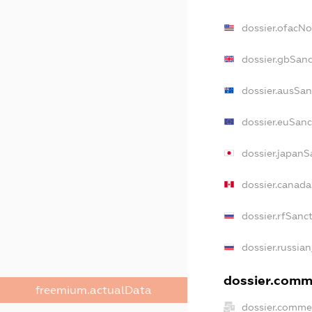
dossier.ofacN
dossier.gbSan
dossier.ausSan
dossier.euSanc
dossier.japanS
dossier.canad
dossier.rfSanc
dossier.russian
dossier.comme
freemium.actualData
dossier.comme