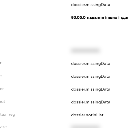
dossier.missingData
93.05.0
надання інших інди
XXXXXXXXXX
t
dossier.missingData
t
dossier.missingData
er
dossier.missingData
nul
dossier.missingData
_tax_reg
dossier.notInList
ofit
XXXXXXXXXX