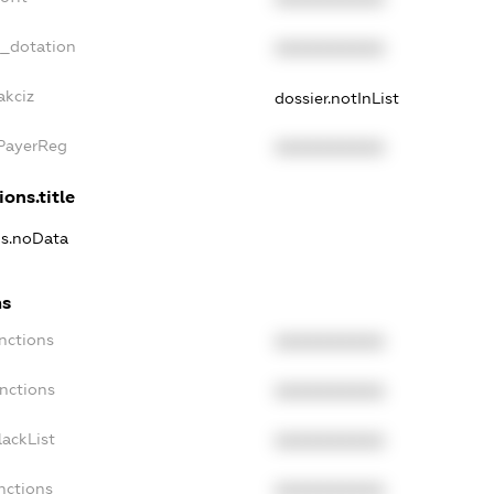
t_dotation
XXXXXXXXXX
akciz
dossier.notInList
xPayerReg
XXXXXXXXXX
ions.title
ns.noData
ns
nctions
XXXXXXXXXX
nctions
XXXXXXXXXX
ackList
XXXXXXXXXX
nctions
XXXXXXXXXX