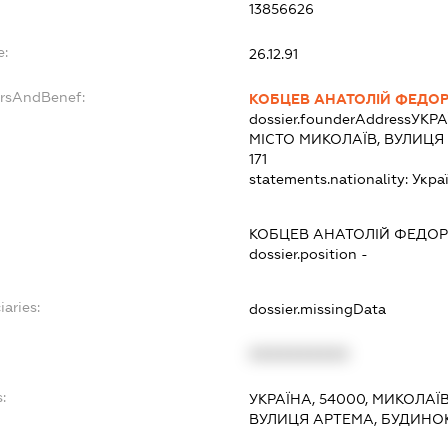
13856626
e:
26.12.91
ersAndBenef:
КОБЦЕВ АНАТОЛІЙ ФЕДО
dossier.founderAddress
УКРА
МІСТО МИКОЛАЇВ, ВУЛИЦЯ
171
statements.nationality:
Укра
КОБЦЕВ АНАТОЛІЙ ФЕДО
dossier.position -
iaries:
dossier.missingData
XXXXXXXXXX
:
УКРАЇНА, 54000, МИКОЛАЇ
ВУЛИЦЯ АРТЕМА, БУДИНОК 