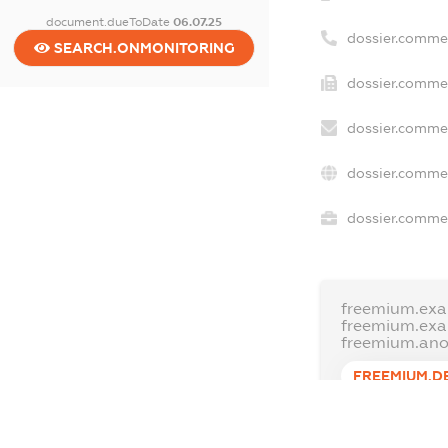
document.dueToDate
06.07.25
dossier.comme
SEARCH.ONMONITORING
dossier.commer
dossier.commer
dossier.commer
dossier.commer
freemium.exa
freemium.ex
freemium.an
FREEMIUM.D