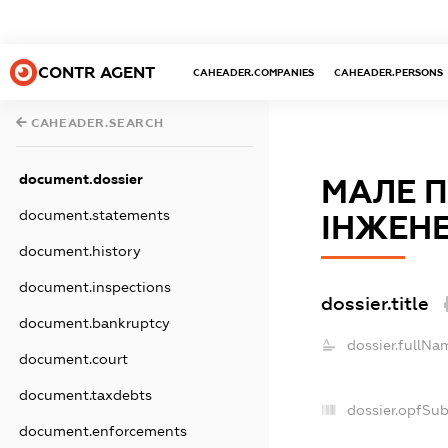
CONTR AGENT
CAHEADER.COMPANIES
CAHEADER.PERSONS
CAHEADER.SEARCH
document.dossier
МАЛЕ 
document.statements
ІНЖЕНЕ
document.history
document.inspections
dossier.title
document.bankruptcy
dossier.fullNa
document.court
document.taxdebts
dossier.opfSu
document.enforcements