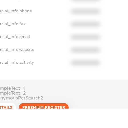
rcial_info.phone
XXXXXXXXXX
cial_info.fax
XXXXXXXXXX
cial_info.email
XXXXXXXXXX
cial_info.website
XXXXXXXXXX
cial_info.activity
XXXXXXXXXX
mpleText_1
ampleText_2
onymousPerSearch2
ETAILS
FREEMIUM.REGISTER