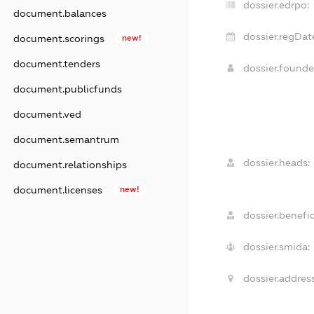
dossier.edrpo:
document.balances
dossier.regDat
document.scorings
new!
document.tenders
dossier.found
document.publicfunds
document.ved
document.semantrum
dossier.heads:
document.relationships
document.licenses
new!
dossier.benefic
dossier.smida:
dossier.address