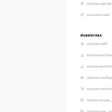
dossier.capital:
dossier.kveds:
dossier.tax
dossier.staff
dossier.taxDeb
dossier.esvDeb
dossier.ndsPay
dossier.ndsAn
dossier.single
dossier.non_pr