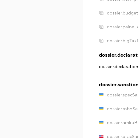
dossier.budge
dossier.palne_
dossier.bigTa
dossier.declarat
dossier.declaratio
dossier.sanctio
dossier.specSa
dossier.rnboSa
dossier.amkuBl
dossier.ofacSa