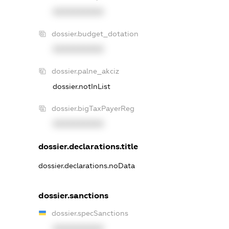
XXXXXXXXXX
dossier.budget_dotation
XXXXXXXXXX
dossier.palne_akciz
dossier.notInList
dossier.bigTaxPayerReg
XXXXXXXXXX
dossier.declarations.title
dossier.declarations.noData
dossier.sanctions
dossier.specSanctions
XXXXXXXXXX