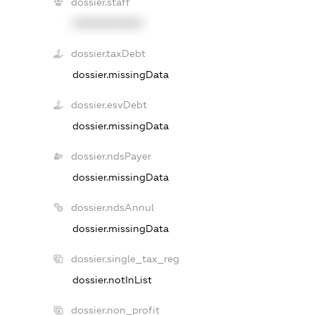
dossier.staff
XXXXXXXXXX
dossier.taxDebt
dossier.missingData
dossier.esvDebt
dossier.missingData
dossier.ndsPayer
dossier.missingData
dossier.ndsAnnul
dossier.missingData
dossier.single_tax_reg
dossier.notInList
dossier.non_profit