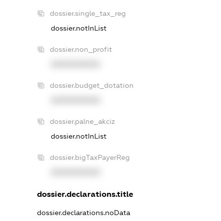
dossier.single_tax_reg
dossier.notInList
dossier.non_profit
XXXXXXXXXX
dossier.budget_dotation
XXXXXXXXXX
dossier.palne_akciz
dossier.notInList
dossier.bigTaxPayerReg
XXXXXXXXXX
dossier.declarations.title
dossier.declarations.noData