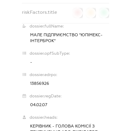
riskFactors.title
0
0
0
dossier.fullName:
МАЛЕ ПІДПРИЄМСТВО "ЮПІМЕКС-
ІНТЕРБРОК"
dossier.opfSubType:
-
dossier.edrpo:
13856926
dossier.regDate:
04.02.07
dossier.heads:
КЕРІВНИК
-
ГОЛОВА КОМІСІЇ З