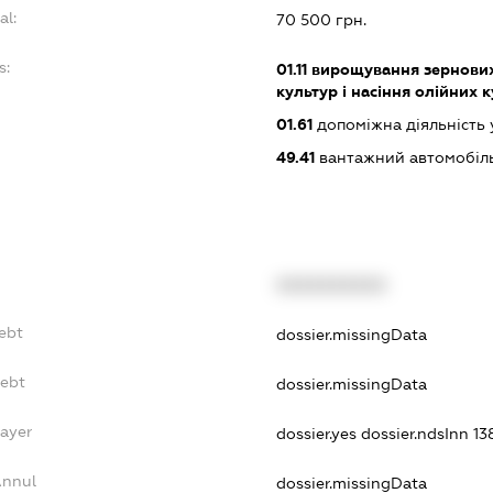
al:
70 500 грн.
s:
01.11
вирощування зернових 
культур і насіння олійних 
01.61
допоміжна діяльність 
49.41
вантажний автомобіл
XXXXXXXXXX
Debt
dossier.missingData
Debt
dossier.missingData
Payer
dossier.yes
dossier.ndsInn 1
Annul
dossier.missingData