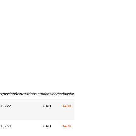
ns.personStatus
dossier.declarations.amount
dossier.declarations.currency
dossier.declarations.source
6 722
UAH
НАЗК
6 739
UAH
НАЗК