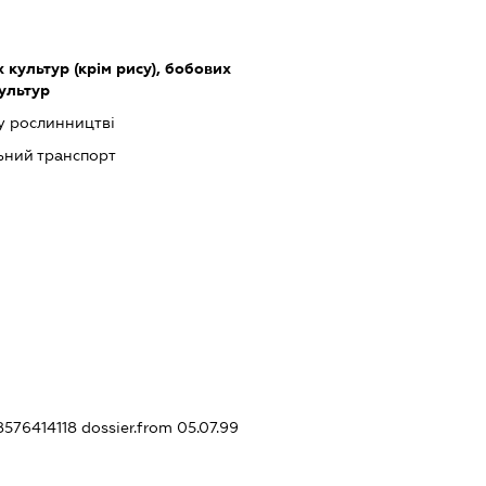
культур (крім рису), бобових
культур
у рослинництві
ьний транспорт
38576414118
dossier.from 05.07.99