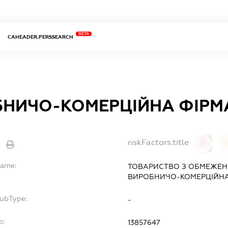
BETA
CAHEADER.PERSSEARCH
НИЧО-КОМЕРЦІЙНА ФІРМА
riskFactors.title
0
Name:
ТОВАРИСТВО З ОБМЕЖЕН
ВИРОБНИЧО-КОМЕРЦІЙНА
SubType:
-
o:
13857647