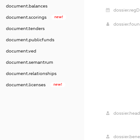
document.balances
dossier.regD
document.scorings
new!
dossier.fou
document.tenders
document.publicfunds
document.ved
document.semantrum
document.relationships
document.licenses
new!
dossier.head
dossier.benef