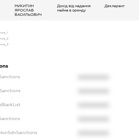
МИКИТИН
Дохід від надання
Декларант
ЯРОСЛАВ
майна в оренду
ВАСИЛЬОВИЧ
ense_1
cense_2
cense_3
ions
cSanctions
XXXXXXXXXX
oSanctions
XXXXXXXXXX
uBlackList
XXXXXXXXXX
cSanctions
XXXXXXXXXX
cNonSdnSanctions
XXXXXXXXXX