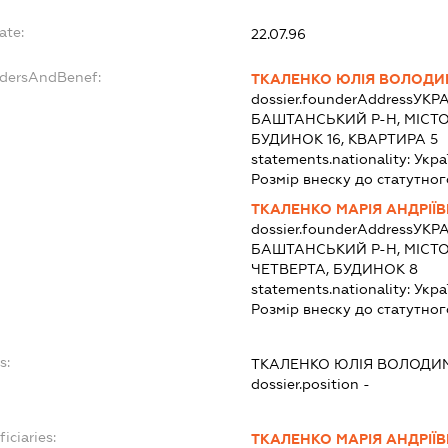
ate:
22.07.96
ndersAndBenef:
ТКАЛЕНКО ЮЛІЯ ВОЛОДИ
dossier.founderAddress
УКРА
БАШТАНСЬКИЙ Р-Н, МІСТ
БУДИНОК 16, КВАРТИРА 5
statements.nationality:
Укра
Розмір внеску до статутног
ТКАЛЕНКО МАРІЯ АНДРІЇ
dossier.founderAddress
УКРА
БАШТАНСЬКИЙ Р-Н, МІСТ
ЧЕТВЕРТА, БУДИНОК 8
statements.nationality:
Укра
Розмір внеску до статутног
s:
ТКАЛЕНКО ЮЛІЯ ВОЛОДИ
dossier.position -
iciaries:
ТКАЛЕНКО МАРІЯ АНДРІЇ