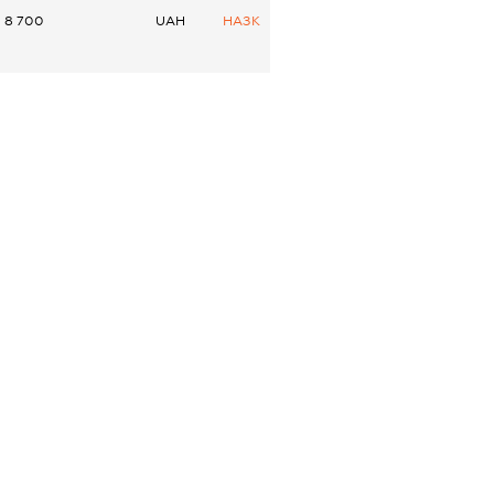
8 700
UAH
НАЗК