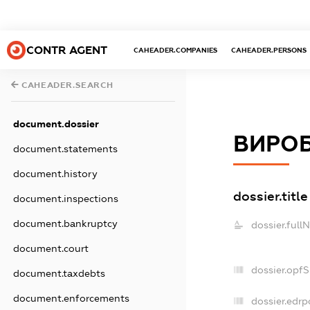
CONTR AGENT
CAHEADER.COMPANIES
CAHEADER.PERSONS
CAHEADER.SEARCH
document.dossier
ВИРОБ
document.statements
document.history
dossier.title
document.inspections
document.bankruptcy
dossier.full
document.court
dossier.opf
document.taxdebts
document.enforcements
dossier.edrp