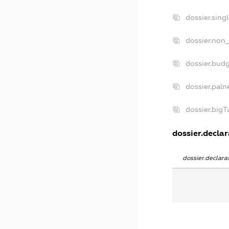
dossier.sing
dossier.non_
dossier.bud
dossier.paln
dossier.big
dossier.declar
dossier.declar