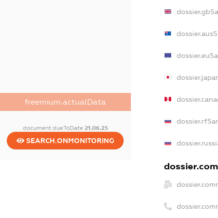
dossier.gbS
dossier.aus
dossier.euS
dossier.jap
dossier.can
freemium.actualData
dossier.rfSa
document.dueToDate
21.06.25
SEARCH.ONMONITORING
dossier.russ
dossier.com
dossier.com
dossier.com