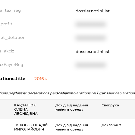
le_tax_reg
dossier.notInList
profit
XXXXXXXXXX
get_dotation
XXXXXXXXXX
e_akciz
dossier.notInList
TaxPayerReg
XXXXXXXXXX
ations.title
2016
ations.pepName
dossier.declarations.personName
dossier.declarations.relType
dossier.declaratio
КАРДАНЮК
Дохід від надання
Свекруха
ОЛЕНА
майна в оренду
ЛЕОНІДІВНА
ЛЯХОВ ГЕННАДІЙ
Дохід від надання
Декларант
МИКОЛАЙОВИЧ
майна в оренду