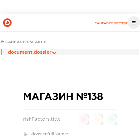
CAHEADER.GETTEST
CAHEADER.SEARCH
document.dossier
МАГАЗИН №138
riskFactors.title
0
0
0
dossier.fullName: