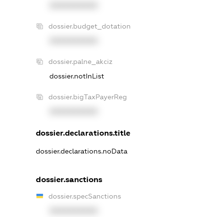
XXXXXXXXXX
dossier.budget_dotation
XXXXXXXXXX
dossier.palne_akciz
dossier.notInList
dossier.bigTaxPayerReg
XXXXXXXXXX
dossier.declarations.title
dossier.declarations.noData
dossier.sanctions
dossier.specSanctions
XXXXXXXXXX