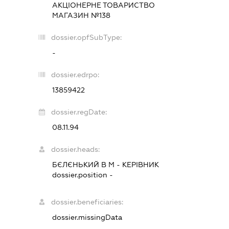
АКЦІОНЕРНЕ ТОВАРИСТВО
МАГАЗИН №138
dossier.opfSubType:
-
dossier.edrpo:
13859422
dossier.regDate:
08.11.94
dossier.heads:
БЄЛЄНЬКИЙ В М
-
КЕРІВНИК
dossier.position -
dossier.beneficiaries:
dossier.missingData