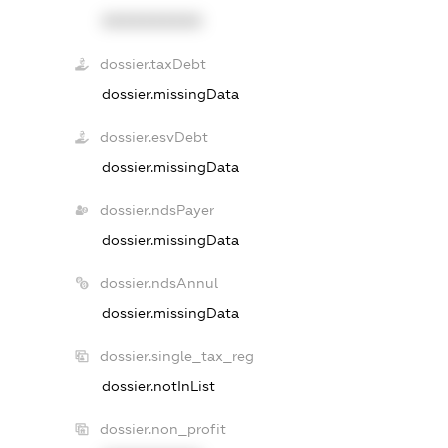
XXXXXXXXXX
dossier.taxDebt
dossier.missingData
dossier.esvDebt
dossier.missingData
dossier.ndsPayer
dossier.missingData
dossier.ndsAnnul
dossier.missingData
dossier.single_tax_reg
dossier.notInList
dossier.non_profit