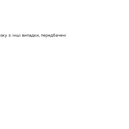
язку з:
iншi випадки, передбаченi