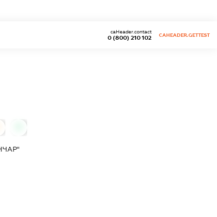
caHeader.contact
CAHEADER.GETTEST
0 (800) 210 102
0
НЧАР"