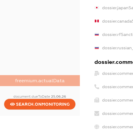
dossier.japanS
dossier.canada
dossier.rfSanct
dossier.russian
dossier.comme
dossier.commer
freemium.actualData
dossier.commer
document.dueToDate
25.06.26
dossier.commer
SEARCH.ONMONITORING
dossier.commer
dossier.commer