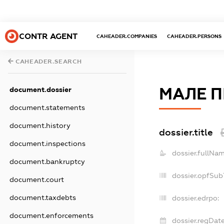
CONTR AGENT
CAHEADER.COMPANIES
CAHEADER.PERSONS
CAHEADER.SEARCH
МАЛЕ П
document.dossier
document.statements
document.history
dossier.title
document.inspections
dossier.fullNam
document.bankruptcy
dossier.opfSub
document.court
document.taxdebts
dossier.edrpo:
document.enforcements
dossier.regDate