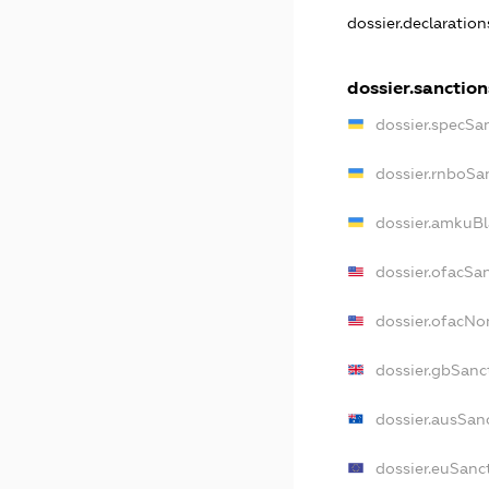
dossier.declaratio
dossier.sanction
dossier.specSa
dossier.rnboSa
dossier.amkuBl
dossier.ofacSa
dossier.ofacN
dossier.gbSanc
dossier.ausSan
dossier.euSanc