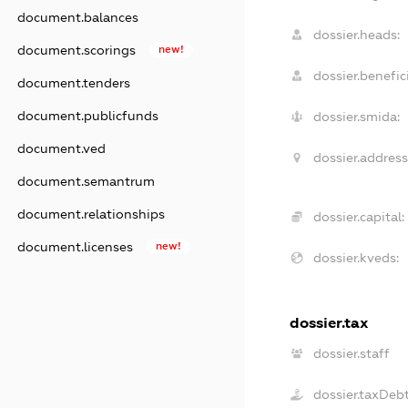
document.balances
dossier.heads:
document.scorings
new!
dossier.benefici
document.tenders
document.publicfunds
dossier.smida:
document.ved
dossier.address
document.semantrum
document.relationships
dossier.capital:
document.licenses
new!
dossier.kveds:
dossier.tax
dossier.staff
dossier.taxDeb