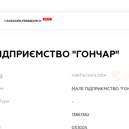
BETA
CAHEADER.PERSSEARCH
ІДПРИЄМСТВО "ГОНЧАР"
riskFactors.title
0
0
e:
МАЛЕ ПІДПРИЄМСТВО "ГО
Type:
-
13861382
:
03.10.05