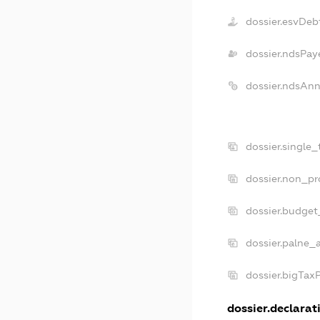
dossier.esvDeb
dossier.ndsPay
dossier.ndsAnn
dossier.single
dossier.non_pr
dossier.budget
dossier.palne_a
dossier.bigTax
dossier.declarati