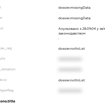
t
dossier.missingData
er
dossier.missingData
ul
Анульовано з 28.09.04 у зв'
законодавством
.
_tax_reg
dossier.notInList
ofit
XXXXXXXXXX
_dotation
XXXXXXXXXX
kciz
dossier.notInList
PayerReg
XXXXXXXXXX
ons.title