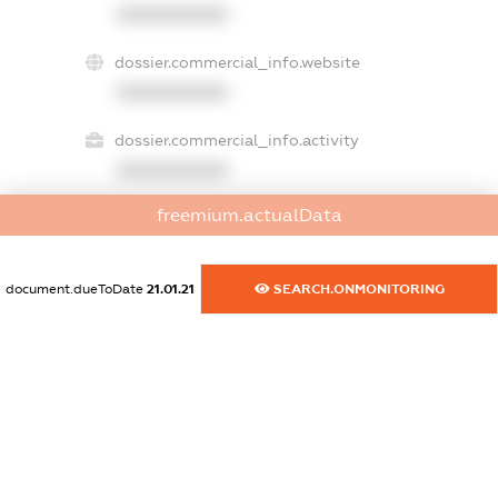
XXXXXXXXXX
dossier.commercial_info.website
XXXXXXXXXX
dossier.commercial_info.activity
XXXXXXXXXX
freemium.actualData
freemium.exampleText_1
freemium.exampleText_2
document.dueToDate
21.01.21
SEARCH.ONMONITORING
freemium.anonymousPerSearch2
FREEMIUM.DETAILS
FREEMIUM.REGISTER