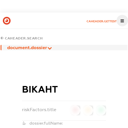
CAHEADER.GETTEST
CAHEADER.SEARCH
document.dossier
ВІКАНТ
riskFactors.title
0
0
0
dossier.fullName: