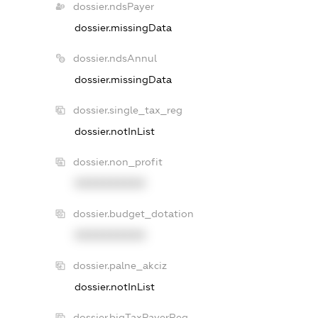
dossier.ndsPayer
dossier.missingData
dossier.ndsAnnul
dossier.missingData
dossier.single_tax_reg
dossier.notInList
dossier.non_profit
XXXXXXXXXX
dossier.budget_dotation
XXXXXXXXXX
dossier.palne_akciz
dossier.notInList
dossier.bigTaxPayerReg