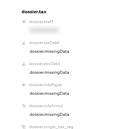
dossier.tax
dossier.staff
XXXXXXXXXX
dossier.taxDebt
dossier.missingData
dossier.esvDebt
dossier.missingData
dossier.ndsPayer
dossier.missingData
dossier.ndsAnnul
dossier.missingData
dossier.single_tax_reg