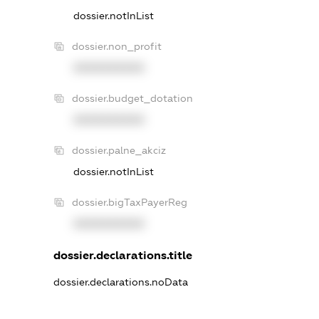
dossier.notInList
dossier.non_profit
XXXXXXXXXX
dossier.budget_dotation
XXXXXXXXXX
dossier.palne_akciz
dossier.notInList
dossier.bigTaxPayerReg
XXXXXXXXXX
dossier.declarations.title
dossier.declarations.noData