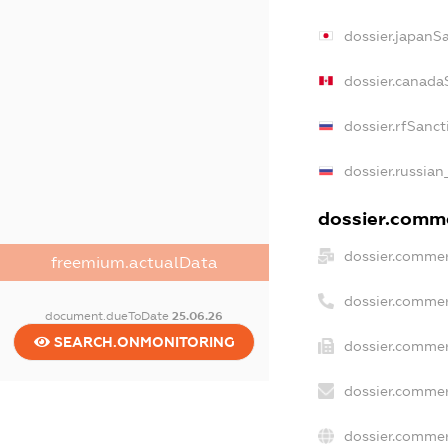
dossier.japanS
dossier.canada
dossier.rfSanct
dossier.russian
dossier.commer
dossier.commer
freemium.actualData
dossier.commer
document.dueToDate
25.06.26
SEARCH.ONMONITORING
dossier.commer
dossier.commer
dossier.commer