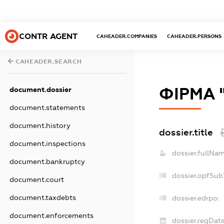
CONTR AGENT
CAHEADER.COMPANIES
CAHEADER.PERSONS
CAHEADER.SEARCH
ФІРМА 
document.dossier
document.statements
document.history
dossier.title
document.inspections
dossier.fullNam
document.bankruptcy
dossier.opfSub
document.court
document.taxdebts
dossier.edrpo:
document.enforcements
dossier.regDate