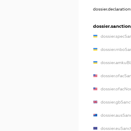
dossier.declaratio
dossier.sanction
dossier.specSa
dossier.rnboSa
dossier.amkuBl
dossier.ofacSa
dossier.ofacN
dossier.gbSanc
dossier.ausSan
dossier.euSanc