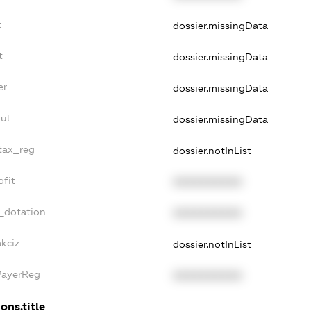
t
dossier.missingData
t
dossier.missingData
er
dossier.missingData
ul
dossier.missingData
_tax_reg
dossier.notInList
ofit
XXXXXXXXXX
_dotation
XXXXXXXXXX
kciz
dossier.notInList
PayerReg
XXXXXXXXXX
ons.title