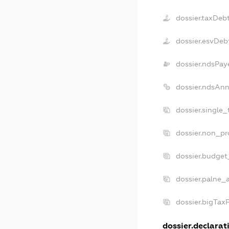
dossier.taxDeb
dossier.esvDeb
dossier.ndsPay
dossier.ndsAnn
dossier.single
dossier.non_pr
dossier.budget
dossier.palne_a
dossier.bigTax
dossier.declarati