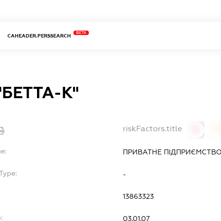
BETA
CAHEADER.PERSSEARCH
"БЕТТА-К"
riskFactors.title
0
0
e:
ПРИВАТНЕ ПІДПРИЄМСТВО 
Type:
-
13863323
:
03.01.07