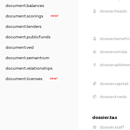
document.balances
dossier.heads:
document.scorings
new!
document.tenders
document.publicfunds
dossier.benefici
document.ved
dossier.smida:
document.semantrum
dossier.address
document.relationships
document.licenses
new!
dossier.capital:
dossier.kveds:
dossier.tax
dossier.staff