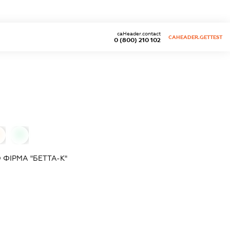
caHeader.contact
CAHEADER.GETTEST
0 (800) 210 102
0
ФІРМА "БЕТТА-К"