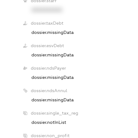
dossier.staff
XXXXXXXXXX
dossier.taxDebt
dossier.missingData
dossier.esvDebt
dossier.missingData
dossier.ndsPayer
dossier.missingData
dossier.ndsAnnul
dossier.missingData
dossier.single_tax_reg
dossier.notInList
dossier.non_profit