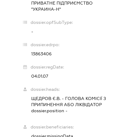
ПРИВАТНЕ ПІДПРИЄМСТВО
"УКРАИНА-Н"
dossier.opfSubType:
-
dossier.edrpo:
13863406
dossier.regDate:
04.01.07
dossier.heads:
ЩЕДРОВ Є.В.
-
ГОЛОВА КОМІСІЇ З
ПРИПИНЕННЯ АБО ЛІКВІДАТОР
dossier.position -
dossier.beneficiaries:
dossier.missingData