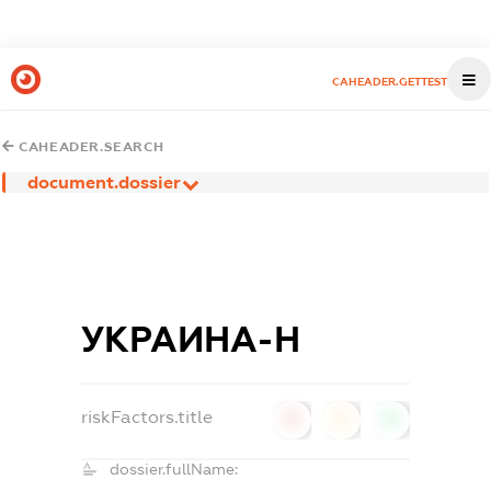
CAHEADER.GETTEST
CAHEADER.SEARCH
document.dossier
УКРАИНА-Н
riskFactors.title
0
0
0
dossier.fullName: