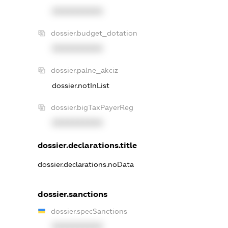
XXXXXXXXXX
dossier.budget_dotation
XXXXXXXXXX
dossier.palne_akciz
dossier.notInList
dossier.bigTaxPayerReg
XXXXXXXXXX
dossier.declarations.title
dossier.declarations.noData
dossier.sanctions
dossier.specSanctions
XXXXXXXXXX