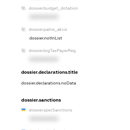
dossier.budget_dotation
XXXXXXXXXX
dossier.palne_akciz
dossier.notInList
dossier.bigTaxPayerReg
XXXXXXXXXX
dossier.declarations.title
dossier.declarations.noData
dossier.sanctions
dossier.specSanctions
XXXXXXXXXX