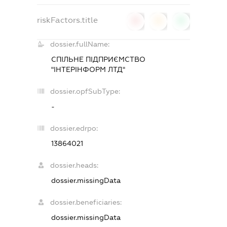
riskFactors.title
0
0
0
dossier.fullName:
СПІЛЬНЕ ПІДПРИЄМСТВО
"ІНТЕРІНФОРМ ЛТД"
dossier.opfSubType:
-
dossier.edrpo:
13864021
dossier.heads:
dossier.missingData
dossier.beneficiaries:
dossier.missingData