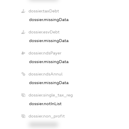
dossier.taxDebt
dossier.missingData
dossier.esvDebt
dossier.missingData
dossier.ndsPayer
dossier.missingData
dossier.ndsAnnul
dossier.missingData
dossier.single_tax_reg
dossier.notInList
dossier.non_profit
XXXXXXXXXX