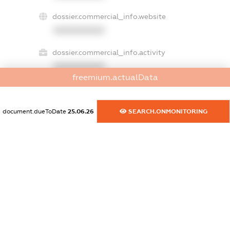
dossier.commercial_info.website
XXXXXXXXXX
dossier.commercial_info.activity
XXXXXXXXXX
freemium.actualData
freemium.exampleText_1
document.dueToDate
25.06.26
SEARCH.ONMONITORING
freemium.exampleText_2
freemium.anonymousPerSearch2
FREEMIUM.DETAILS
FREEMIUM.REGISTER