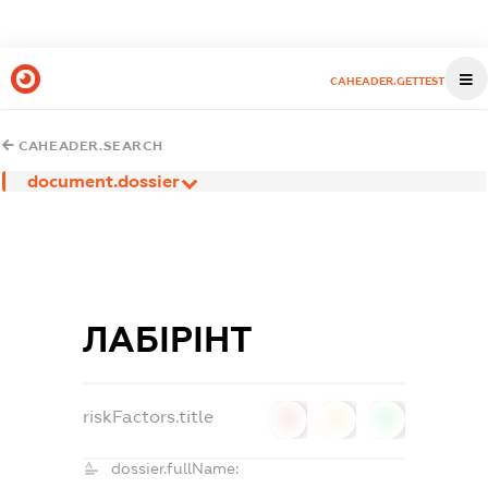
CAHEADER.GETTEST
CAHEADER.SEARCH
document.dossier
ЛАБІРІНТ
riskFactors.title
0
0
0
dossier.fullName: