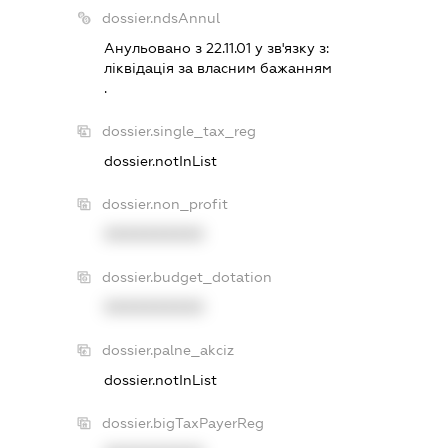
dossier.ndsAnnul
Анульовано з 22.11.01 у зв'язку з:
лiквiдацiя за власним бажанням
.
dossier.single_tax_reg
dossier.notInList
dossier.non_profit
XXXXXXXXXX
dossier.budget_dotation
XXXXXXXXXX
dossier.palne_akciz
dossier.notInList
dossier.bigTaxPayerReg