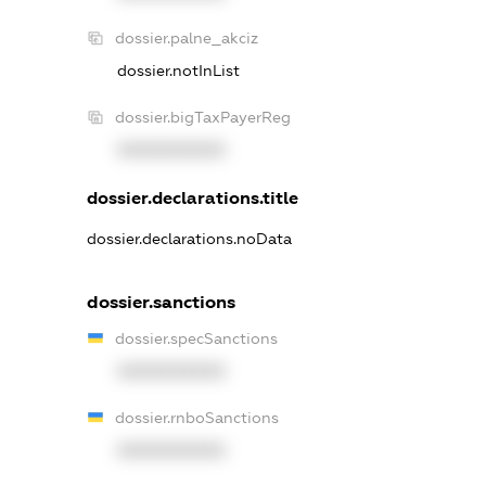
dossier.palne_akciz
dossier.notInList
dossier.bigTaxPayerReg
XXXXXXXXXX
dossier.declarations.title
dossier.declarations.noData
dossier.sanctions
dossier.specSanctions
XXXXXXXXXX
dossier.rnboSanctions
XXXXXXXXXX