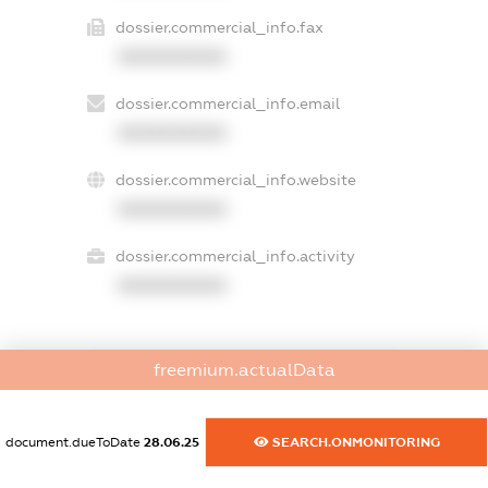
dossier.commercial_info.fax
XXXXXXXXXX
dossier.commercial_info.email
XXXXXXXXXX
dossier.commercial_info.website
XXXXXXXXXX
dossier.commercial_info.activity
XXXXXXXXXX
freemium.actualData
freemium.exampleText_1
freemium.exampleText_2
freemium.anonymousPerSearch2
document.dueToDate
28.06.25
SEARCH.ONMONITORING
FREEMIUM.DETAILS
FREEMIUM.REGISTER