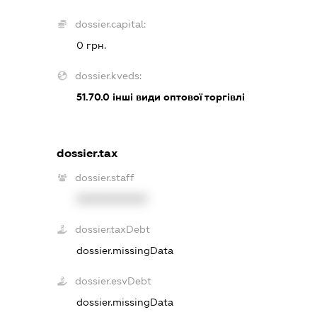
dossier.capital:
0 грн.
dossier.kveds:
51.70.0
інші види оптової торгівлі
dossier.tax
dossier.staff
XXXXXXXXXX
dossier.taxDebt
dossier.missingData
dossier.esvDebt
dossier.missingData