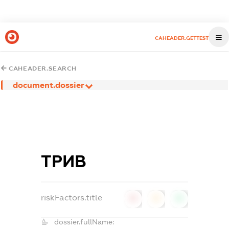
CAHEADER.GETTEST
CAHEADER.SEARCH
document.dossier
ТРИВ
riskFactors.title
0
0
0
dossier.fullName: