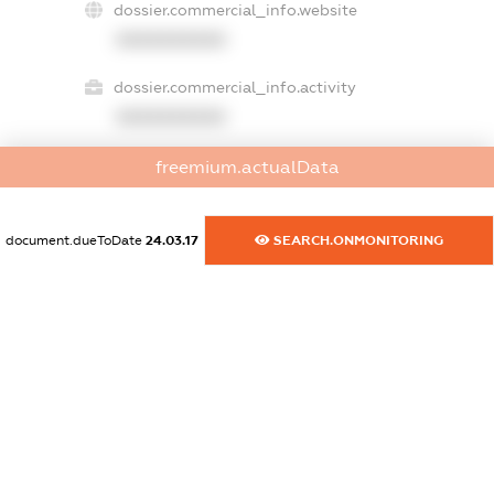
dossier.commercial_info.website
XXXXXXXXXX
dossier.commercial_info.activity
XXXXXXXXXX
freemium.actualData
freemium.exampleText_1
freemium.exampleText_2
document.dueToDate
24.03.17
SEARCH.ONMONITORING
freemium.anonymousPerSearch2
FREEMIUM.DETAILS
FREEMIUM.REGISTER