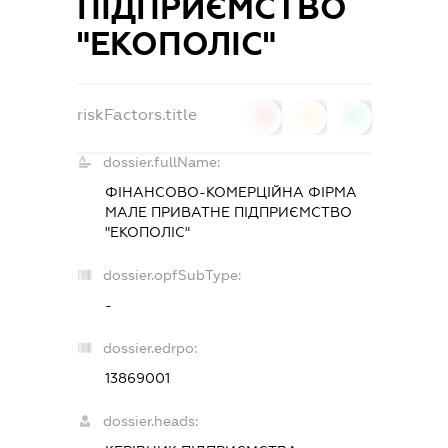
ПІДПРИЄМСТВО
"ЕКОПОЛІС"
riskFactors.title
0
0
0
dossier.fullName:
ФІНАНСОВО-КОМЕРЦІЙНА ФІРМА
МАЛЕ ПРИВАТНЕ ПІДПРИЄМСТВО
"ЕКОПОЛІС"
dossier.opfSubType:
-
dossier.edrpo:
13869001
dossier.heads: