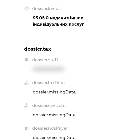
dossier.kveds:
93.05.0
надання інших
індивідуальних послуг
dossier.tax
dossier.staff
XXXXXXXXXX
dossier.taxDebt
dossier.missingData
dossier.esvDebt
dossier.missingData
dossier.ndsPayer
dossier.missingData