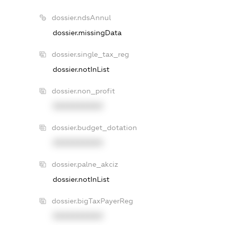
dossier.ndsAnnul
dossier.missingData
dossier.single_tax_reg
dossier.notInList
dossier.non_profit
XXXXXXXXXX
dossier.budget_dotation
XXXXXXXXXX
dossier.palne_akciz
dossier.notInList
dossier.bigTaxPayerReg
XXXXXXXXXX