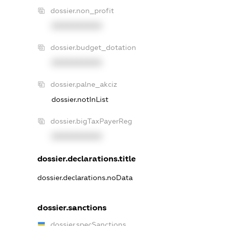
dossier.non_profit
XXXXXXXXXX
dossier.budget_dotation
XXXXXXXXXX
dossier.palne_akciz
dossier.notInList
dossier.bigTaxPayerReg
XXXXXXXXXX
dossier.declarations.title
dossier.declarations.noData
dossier.sanctions
dossier.specSanctions