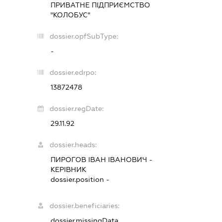
ПРИВАТНЕ ПІДПРИЄМСТВО
"КОЛОБУС"
dossier.opfSubType:
-
dossier.edrpo:
13872478
dossier.regDate:
29.11.92
dossier.heads:
ПИРОГОВ ІВАН ІВАНОВИЧ
-
КЕРІВНИК
dossier.position -
dossier.beneficiaries:
dossier.missingData