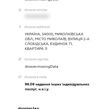
dossier.smida:
XXXXXXXXXX
dossier.address:
УКРАЇНА, 54000, МИКОЛАЇВСЬКА
ОБЛ., МІСТО МИКОЛАЇВ, ВУЛИЦЯ 2-А
СЛОБІДСЬКА, БУДИНОК 71,
КВАРТИРА 11
dossier.capital:
dossier.missingData
dossier.kveds:
96.09
надання інших індивідуальних
послуг, н.в.і.у.
dossier.tax