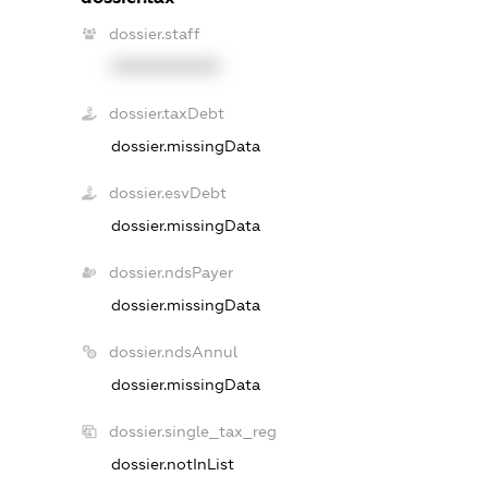
dossier.staff
XXXXXXXXXX
dossier.taxDebt
dossier.missingData
dossier.esvDebt
dossier.missingData
dossier.ndsPayer
dossier.missingData
dossier.ndsAnnul
dossier.missingData
dossier.single_tax_reg
dossier.notInList