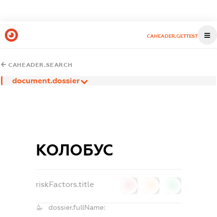
CAHEADER.GETTEST
CAHEADER.SEARCH
document.dossier
КОЛОБУС
riskFactors.title
0
0
0
dossier.fullName: