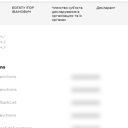
БОГАТУ ІГОР
Членство суб’єкта
Декларант
ІВАНОВИЧ
декларування в
організаціях та їх
органах
se_1
nse_2
nse_3
ons
Sanctions
XXXXXXXXXX
Sanctions
XXXXXXXXXX
BlackList
XXXXXXXXXX
anctions
XXXXXXXXXX