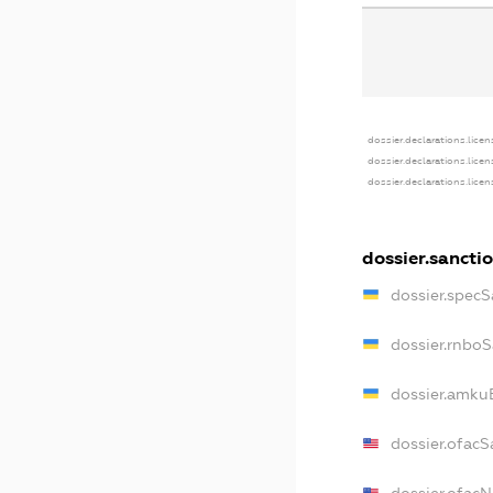
dossier.declarations.licen
dossier.declarations.lice
dossier.declarations.lice
dossier.sancti
dossier.spec
dossier.rnbo
dossier.amku
dossier.ofacS