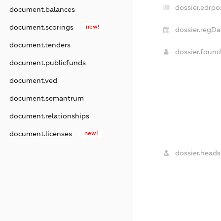
dossier.edrpo
document.balances
document.scorings
new!
dossier.regDa
document.tenders
dossier.foun
document.publicfunds
document.ved
document.semantrum
document.relationships
document.licenses
new!
dossier.heads