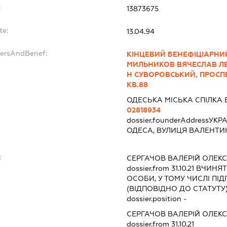
:
13873675
te:
13.04.94
dersAndBenef:
КІНЦЕВИЙ БЕНЕФІЦІАРНИ
МИЛЬНИКОВ ВЯЧЕСЛАВ ЛЕ
Н СУВОРОВСЬКИЙ, ПРОСП
КВ.88
ОДЕСЬКА МІСЬКА СПІЛКА 
02818934
dossier.founderAddress
УКРА
ОДЕСА, ВУЛИЦЯ ВАЛЕНТИН
:
СЕРГАЧОВ ВАЛЕРІЙ ОЛЕ
dossier.from 31.10.21
ВЧИНЯТИ
ОСОБИ, У ТОМУ ЧИСЛІ П
(ВІДПОВІДНО ДО СТАТУТУ
dossier.position -
СЕРГАЧОВ ВАЛЕРІЙ ОЛЕ
dossier.from 31.10.21