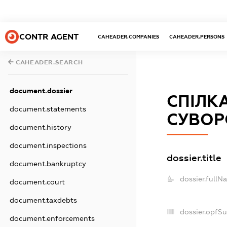
CONTR AGENT
CAHEADER.COMPANIES
CAHEADER.PERSONS
CAHEADER.SEARCH
document.dossier
СПІЛК
document.statements
СУВОР
document.history
document.inspections
dossier.title
document.bankruptcy
dossier.fullN
document.court
document.taxdebts
dossier.opfS
document.enforcements