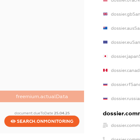
dossier.ofac
dossier.gbSa
dossier.ausS
dossier.euSa
dossier.japan
dossier.cana
dossier.rfSan
freemium.actualData
dossier.russi
dossier.comm
document.dueToDate
25.04.25
SEARCH.ONMONITORING
dossier.comm
dossier.comm