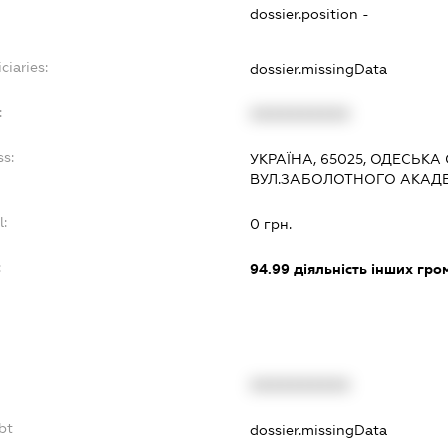
dossier.position -
ciaries:
dossier.missingData
:
XXXXXXXXXX
ss:
УКРАЇНА, 65025, ОДЕСЬКА 
ВУЛ.ЗАБОЛОТНОГО АКАДЕМ
l:
0 грн.
:
94.99
діяльність інших грома
XXXXXXXXXX
bt
dossier.missingData