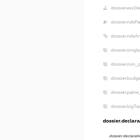
dossier.esvD
dossier.ndsPa
dossier.ndsA
dossier.singl
dossier.non_p
dossier.budg
dossier.palne
dossier.bigT
dossier.declara
dossier.declara