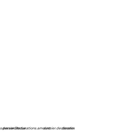
ns.personStatus
dossier.declarations.amount
dossier.declarations.currency
dossier.declarations.source