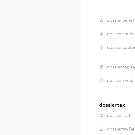
dossier.benefi
dossier.smida
dossier.addre
dossier.capita
dossier.kveds
dossier.tax
dossier.staff
dossier.taxDe