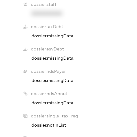
dossier.staff
XXXXXXXXXX
dossier.taxDebt
dossier.missingData
dossier.esvDebt
dossier.missingData
dossier.ndsPayer
dossier.missingData
dossier.ndsAnnul
dossier.missingData
dossier.single_tax_reg
dossier.notInList