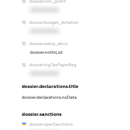
dossier.non_profit
XXXXXXXXXX
dossier.budget_dotation
XXXXXXXXXX
dossier.palne_akciz
dossier.notInList
dossier.bigTaxPayerReg
XXXXXXXXXX
dossier.declarations.title
dossier.declarations.noData
dossier.sanctions
dossier.specSanctions