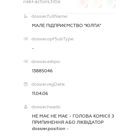
riskFactors.title
0
0
0
dossier.fullName:
МАЛЕ ПІДПРИЄМСТВО "ЮЛПА"
dossier.opfSubType:
-
dossier.edrpo:
13885046
dossier.regDate:
11.04.06
dossier.heads:
НЕ МАЄ НЕ МАЄ
-
ГОЛОВА КОМІСІЇ З
ПРИПИНЕННЯ АБО ЛІКВІДАТОР
dossier.position -