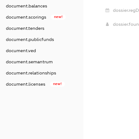
document.balances
dossier.regD
document.scorings
new!
dossier.fou
document.tenders
document.publicfunds
document.ved
document.semantrum
document.relationships
document.licenses
new!