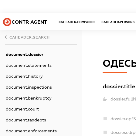
CONTR AGENT
CAHEADER.COMPANIES
CAHEADER.PERSONS
CAHEADER.SEARCH
document.dossier
ОДЕСЬ
document.statements
document.history
dossier.title
document.inspections
document.bankruptcy
dossier.full
document.court
dossier.opf
document.taxdebts
document.enforcements
dossier.edrp