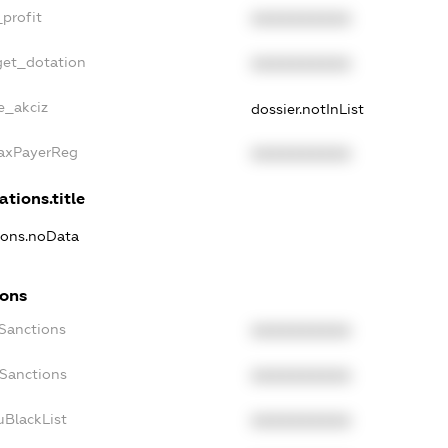
profit
XXXXXXXXXX
get_dotation
XXXXXXXXXX
e_akciz
dossier.notInList
TaxPayerReg
XXXXXXXXXX
ations.title
tions.noData
ions
cSanctions
XXXXXXXXXX
oSanctions
XXXXXXXXXX
uBlackList
XXXXXXXXXX