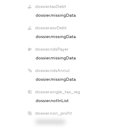
dossier.taxDebt
dossier.missingData
dossier.esvDebt
dossier.missingData
dossier.ndsPayer
dossier.missingData
dossier.ndsAnnul
dossier.missingData
dossier.single_tax_reg
dossier.notInList
dossier.non_profit
XXXXXXXXXX