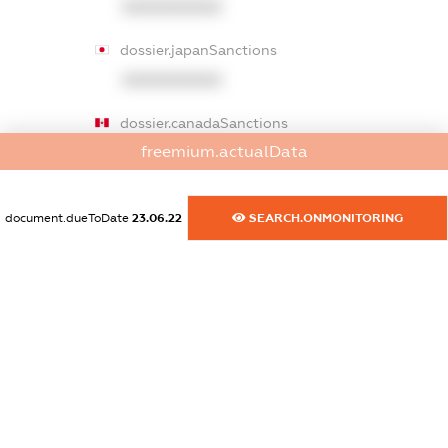
XXXXXXXXXX
dossier.japanSanctions
XXXXXXXXXX
dossier.canadaSanctions
freemium.actualData
XXXXXXXXXX
dossier.rfSanctions
document.dueToDate
23.06.22
SEARCH.ONMONITORING
XXXXXXXXXX
dossier.russian_reg_title
XXXXXXXXXX
dossier.commercial_info.title
dossier.commercial_info.postal_address
XXXXXXXXXX