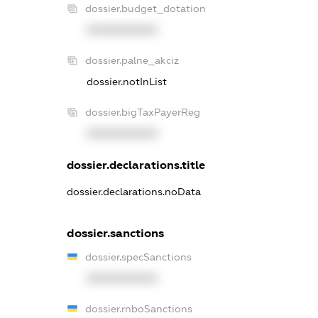
dossier.budget_dotation
XXXXXXXXXX
dossier.palne_akciz
dossier.notInList
dossier.bigTaxPayerReg
XXXXXXXXXX
dossier.declarations.title
dossier.declarations.noData
dossier.sanctions
dossier.specSanctions
XXXXXXXXXX
dossier.rnboSanctions