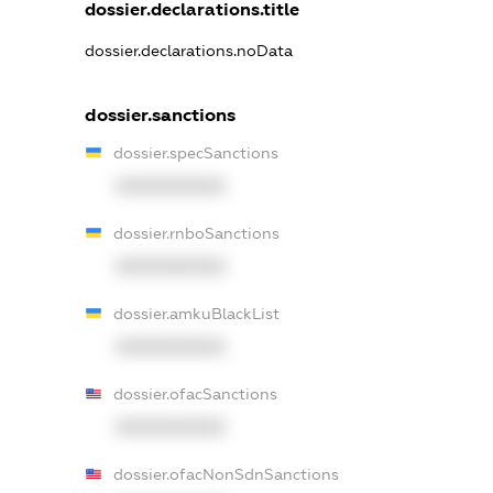
dossier.declarations.title
dossier.declarations.noData
dossier.sanctions
dossier.specSanctions
XXXXXXXXXX
dossier.rnboSanctions
XXXXXXXXXX
dossier.amkuBlackList
XXXXXXXXXX
dossier.ofacSanctions
XXXXXXXXXX
dossier.ofacNonSdnSanctions