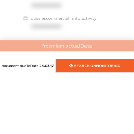
XXXXXXXXXX
dossier.commercial_info.activity
XXXXXXXXXX
freemium.actualData
freemium.exampleText_1
freemium.exampleText_2
freemium.anonymousPerSearch2
document.dueToDate
24.03.17
SEARCH.ONMONITORING
FREEMIUM.DETAILS
FREEMIUM.REGISTER