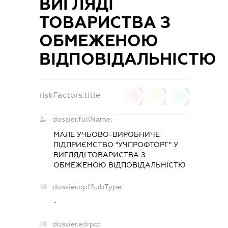
ВИГЛЯДІ
ТОВАРИСТВА З
ОБМЕЖЕНОЮ
ВІДПОВІДАЛЬНІСТЮ
riskFactors.title
0
0
0
dossier.fullName:
МАЛЕ УЧБОВО-ВИРОБНИЧЕ
ПІДПРИЄМСТВО "УЧПРОФТОРГ" У
ВИГЛЯДІ ТОВАРИСТВА З
ОБМЕЖЕНОЮ ВІДПОВІДАЛЬНІСТЮ
dossier.opfSubType:
-
dossier.edrpo: