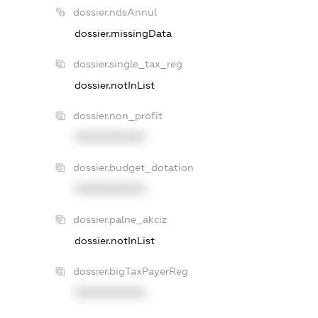
dossier.ndsAnnul
dossier.missingData
dossier.single_tax_reg
dossier.notInList
dossier.non_profit
XXXXXXXXXX
dossier.budget_dotation
XXXXXXXXXX
dossier.palne_akciz
dossier.notInList
dossier.bigTaxPayerReg
XXXXXXXXXX