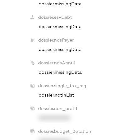
dossier.missingData
dossier.esvDebt
dossier.missingData
dossier.ndsPayer
dossier.missingData
dossier.ndsAnnul
dossier.missingData
dossier.single_tax_reg
dossier.notInList
dossier.non_profit
XXXXXXXXXX
dossier.budget_dotation