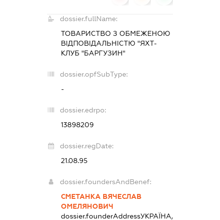
dossier.fullName:
ТОВАРИСТВО З ОБМЕЖЕНОЮ
ВІДПОВІДАЛЬНІСТЮ "ЯХТ-
КЛУБ "БАРГУЗИН"
dossier.opfSubType:
-
dossier.edrpo:
13898209
dossier.regDate:
21.08.95
dossier.foundersAndBenef:
СМЕТАНКА ВЯЧЕСЛАВ
ОМЕЛЯНОВИЧ
dossier.founderAddress
УКРАЇНА,