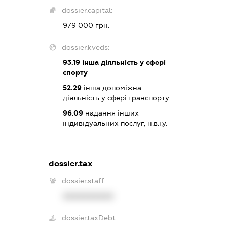
dossier.capital:
979 000 грн.
dossier.kveds:
93.19
інша діяльність у сфері
спорту
52.29
інша допоміжна
діяльність у сфері транспорту
96.09
надання інших
індивідуальних послуг, н.в.і.у.
dossier.tax
dossier.staff
XXXXXXXXXX
dossier.taxDebt