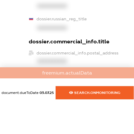
XXXXXXXXXX
dossier.russian_reg_title
XXXXXXXXXX
dossier.commercial_info.title
dossier.commercial_info.postal_address
XXXXXXXXXX
freemium.actualData
dossier.commercial_info.phone
XXXXXXXXXX
document.dueToDate
03.07.25
SEARCH.ONMONITORING
dossier.commercial_info.fax
XXXXXXXXXX
dossier.commercial_info.email
XXXXXXXXXX