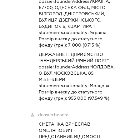
dossier.founderAddress
УКРАЇНА,
67700, ОДЕСЬКА ОБЛ., МІСТО
БІЛГОРОД-ДНІСТРОВСЬКИЙ,
ВУЛИЦЯ ДЗЕРЖИНСЬКОГО,
БУДИНОК 6, КВАРТИРА 1
statements.nationality:
Україна
Розмір внеску до статутного
фонду (грн.):
7 000
(0.715 %)
ДЕРЖАВНЕ ПІДПРИЄМСТВО
"БЕНДЕРСЬКИЙ РІЧНИЙ ПОРТ"
dossier.founderAddress
МОЛДОВА,
0, ВУЛ.МОСКОВСЬКА, 85,
М.БЕНДЕРИ
statements.nationality:
Молдова
Розмір внеску до статутного
фонду (грн.):
955 000
(97.549 %)
dossier.heads:
СМЕТАНКА ВЯЧЕСЛАВ
ОМЕЛЯНОВИЧ
-
ПРЕДСТАВНИК
ВІДОМОСТІ