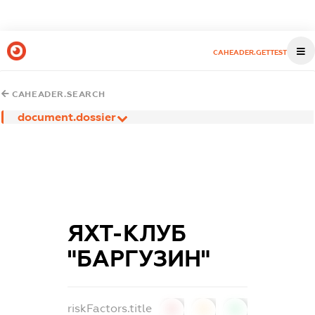
CAHEADER.GETTEST
CAHEADER.SEARCH
document.dossier
ЯХТ-КЛУБ
"БАРГУЗИН"
riskFactors.title
0
0
0