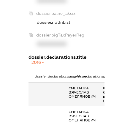
XXXXXXXXXX
dossier.palne_akciz
dossier.notInList
dossier.bigTaxPayerReg
XXXXXXXXXX
dossier.declarations.title
2016
dossier.declarations.pepName
dossier.declarations.personName
dossier.declarati
СМЕТАНКА
Кінцевий
ВЯЧЕСЛАВ
бенефіціарний
ОМЕЛЯНОВИЧ
власник
(контролер)
СМЕТАНКА
-
ВЯЧЕСЛАВ
ОМЕЛЯНОВИЧ