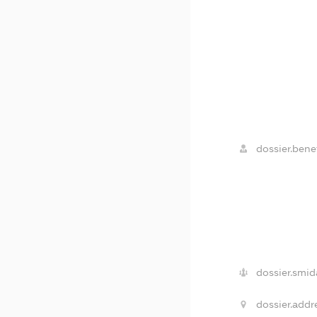
dossier.benef
dossier.smid
dossier.addr