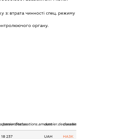
ку з:
втрата чинностi спец. режиму
онтролюючого органу.
ns.personStatus
dossier.declarations.amount
dossier.declarations.currency
dossier.declarations.source
18 237
UAH
НАЗК