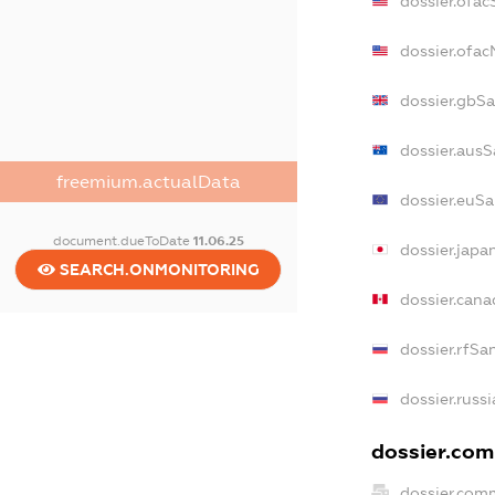
dossier.ofac
dossier.ofa
dossier.gbS
dossier.aus
freemium.actualData
dossier.euS
document.dueToDate
11.06.25
dossier.japa
SEARCH.ONMONITORING
dossier.can
dossier.rfSa
dossier.russ
dossier.com
dossier.com