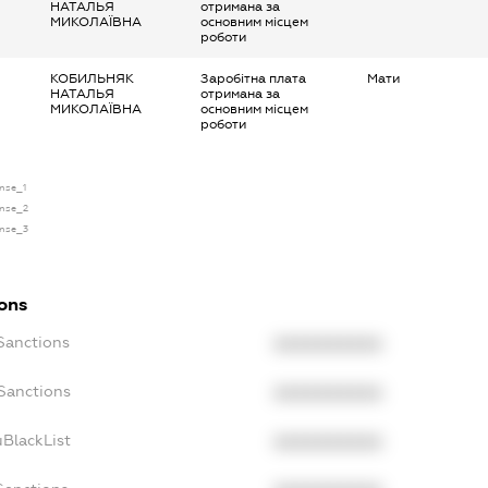
НАТАЛЬЯ
отримана за
МИКОЛАЇВНА
основним місцем
роботи
КОБИЛЬНЯК
Заробітна плата
Мати
НАТАЛЬЯ
отримана за
МИКОЛАЇВНА
основним місцем
роботи
ense_1
ense_2
ense_3
ions
cSanctions
XXXXXXXXXX
oSanctions
XXXXXXXXXX
uBlackList
XXXXXXXXXX