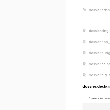
dossier.nds
dossier.sing
dossier.non_
dossier.bud
dossier.paln
dossier.big
dossier.declar
dossier.declar