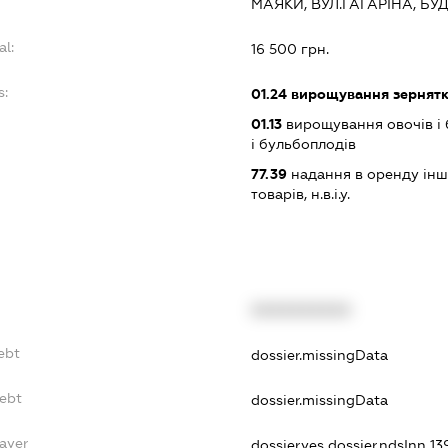
МАЯКИ, ВУЛ.ГАГАРІНА, БУ
al:
16 500 грн.
s:
01.24
вирощування зернятко
01.13
вирощування овочів і 
і бульбоплодів
77.39
надання в оренду інш
товарів, н.в.і.у.
XXXXXXXXXX
ebt
dossier.missingData
Debt
dossier.missingData
ayer
dossier.yes
dossier.ndsInn 1