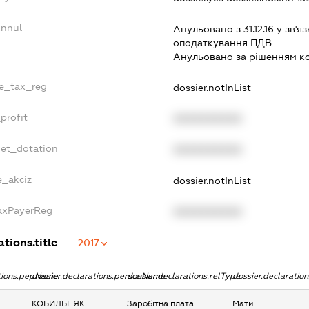
Annul
Анульовано з 31.12.16 у зв'яз
оподаткування ПДВ
Анульовано за рiшенням к
le_tax_reg
dossier.notInList
profit
XXXXXXXXXX
get_dotation
XXXXXXXXXX
e_akciz
dossier.notInList
TaxPayerReg
XXXXXXXXXX
ations.title
2017
ations.pepName
dossier.declarations.personName
dossier.declarations.relType
dossier.declaratio
КОБИЛЬНЯК
Заробітна плата
Мати