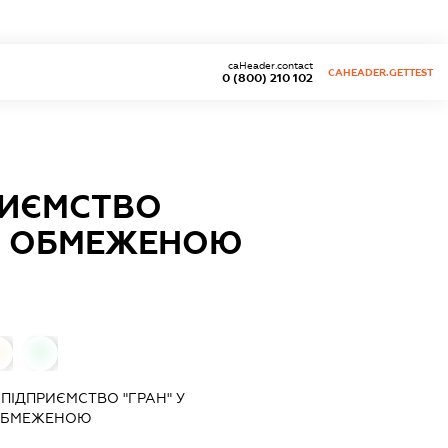
caHeader.contact
CAHEADER.GETTEST
0 (800) 210 102
РИЄМСТВО
 З ОБМЕЖЕНОЮ
0
0
ПІДПРИЄМСТВО "ГРАН" У
 ОБМЕЖЕНОЮ