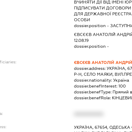
ВЧИНЯТИ ДІЇ ВІД ІМЕНІ Ю
ПІДПИСУВАТИ ДОГОВОРИ
ДЛЯ ДЕРЖАВНОЇ РЕЄСТРАЦ
ОСОБИ
dossier.position - ЗАСТУ
ЄВСЄЄВ АНАТОЛІЙ АНДР
12.08.19
dossier.position -
iciaries:
ЄВСЄЄВ АНАТОЛІЙ АНДРІ
dossier.address:
УКРАЇНА, 6
Р-Н, СЕЛО МАЯКИ, ВУЛ.П
dossier.nationality:
Україна
dossier.benefInterest:
100
dossier.benefType:
Прямий в
dossier.benefRole:
КІНЦЕВИ
a:
XXXXXXXXXX
ess:
УКРАЇНА, 67654, ОДЕСЬКА