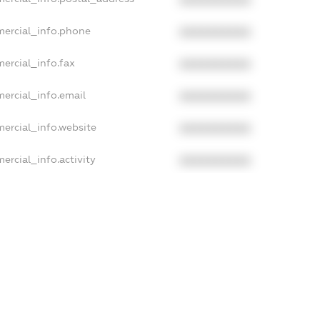
XXXXXXXXXX
mercial_info.phone
XXXXXXXXXX
ercial_info.fax
XXXXXXXXXX
ercial_info.email
XXXXXXXXXX
ercial_info.website
XXXXXXXXXX
ercial_info.activity
XXXXXXXXXX
xampleText_1
xampleText_2
anonymousPerSearch2
DETAILS
FREEMIUM.REGISTER