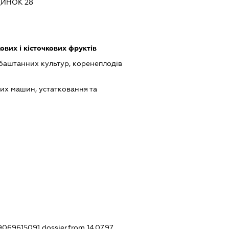
ДИНОК 28
вих і кісточкових фруктів
баштанних культур, коренеплодів
их машин, устатковання та
39069615091
dossier.from 14.07.97