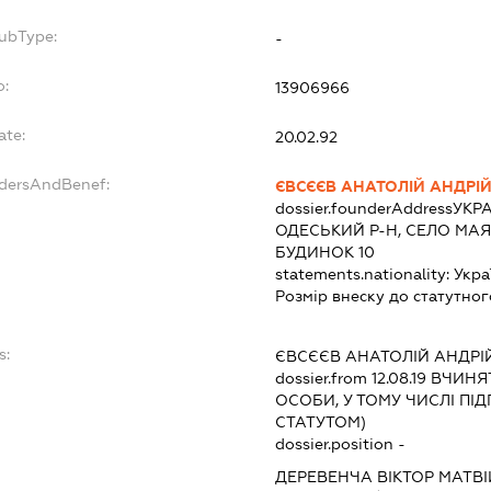
SubType:
-
o:
13906966
ate:
20.02.92
ndersAndBenef:
ЄВСЄЄВ АНАТОЛІЙ АНДРІ
dossier.founderAddress
УКРА
ОДЕСЬКИЙ Р-Н, СЕЛО МАЯ
БУДИНОК 10
statements.nationality:
Укра
Розмір внеску до статутног
s:
ЄВСЄЄВ АНАТОЛІЙ АНДР
dossier.from 12.08.19
ВЧИНЯТ
ОСОБИ, У ТОМУ ЧИСЛІ П
СТАТУТОМ)
dossier.position -
ДЕРЕВЕНЧА ВІКТОР МАТВ