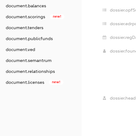
document.balances
dossier.opf
document.scorings
new!
dossier.edrp
document.tenders
dossier.regD
document.publicfunds
document.ved
dossier.fou
document.semantrum
document.relationships
document.licenses
new!
dossier.head