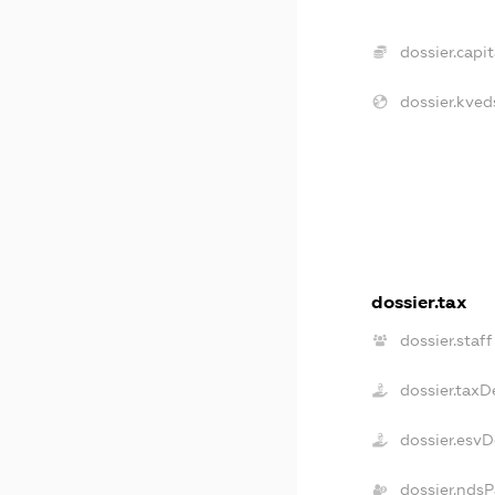
dossier.capit
dossier.kved
dossier.tax
dossier.staff
dossier.taxD
dossier.esv
dossier.ndsP