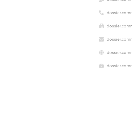
dossier.com
dossier.comm
dossier.comm
dossier.comm
dossier.comm
freemium.e
freemium.e
freemium.
FREEMIUM.