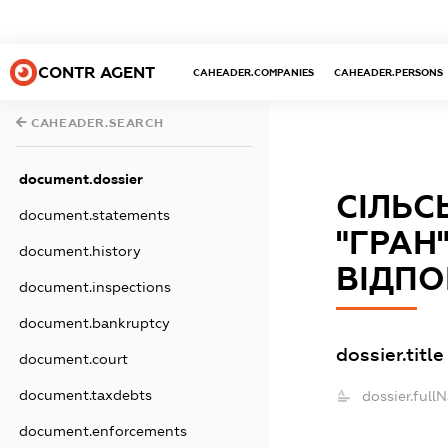
CONTR AGENT
CAHEADER.COMPANIES
CAHEADER.PERSONS
CAHEADER.SEARCH
document.dossier
СІЛЬС
document.statements
"ГРАН
document.history
ВІДПО
document.inspections
document.bankruptcy
dossier.title
document.court
document.taxdebts
dossier.full
document.enforcements