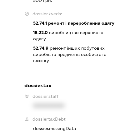
500 грн.
dossier.kveds:
52.74.1
ремонт і перероблення одягу
18.22.0
виробництво верхнього
одягу
52.74.9
ремонт інших побутових
виробів та предметів особистого
вжитку
dossier.tax
dossier.staff
XXXXXXXXXX
dossier.taxDebt
dossier.missingData