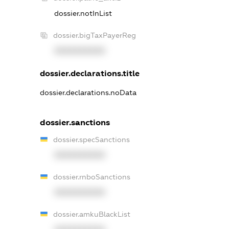
dossier.notInList
dossier.bigTaxPayerReg
XXXXXXXXXX
dossier.declarations.title
dossier.declarations.noData
dossier.sanctions
dossier.specSanctions
XXXXXXXXXX
dossier.rnboSanctions
XXXXXXXXXX
dossier.amkuBlackList