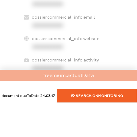
XXXXXXXXXX
dossier.commercial_info.email
XXXXXXXXXX
dossier.commercial_info.website
XXXXXXXXXX
dossier.commercial_info.activity
XXXXXXXXXX
freemium.actualData
freemium.exampleText_1
document.dueToDate
24.03.17
SEARCH.ONMONITORING
freemium.exampleText_2
freemium.anonymousPerSearch2
FREEMIUM.DETAILS
FREEMIUM.REGISTER