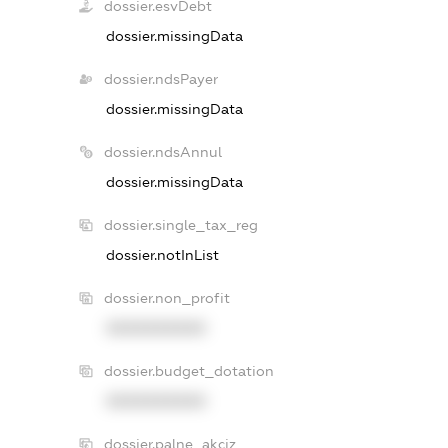
dossier.esvDebt
dossier.missingData
dossier.ndsPayer
dossier.missingData
dossier.ndsAnnul
dossier.missingData
dossier.single_tax_reg
dossier.notInList
dossier.non_profit
XXXXXXXXXX
dossier.budget_dotation
XXXXXXXXXX
dossier.palne_akciz