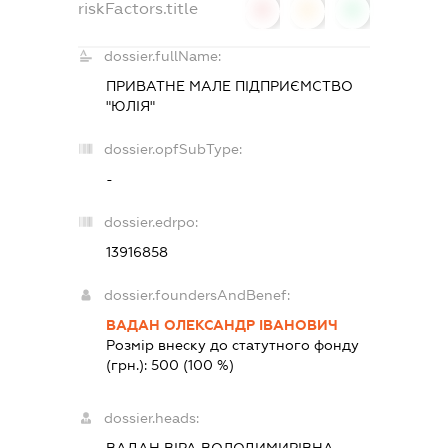
riskFactors.title
0
0
0
dossier.fullName:
ПРИВАТНЕ МАЛЕ ПІДПРИЄМСТВО
"ЮЛІЯ"
dossier.opfSubType:
-
dossier.edrpo:
13916858
dossier.foundersAndBenef:
ВАДАН ОЛЕКСАНДР ІВАНОВИЧ
Розмір внеску до статутного фонду
(грн.):
500
(100 %)
dossier.heads: