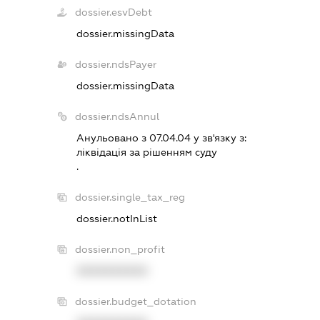
dossier.esvDebt
dossier.missingData
dossier.ndsPayer
dossier.missingData
dossier.ndsAnnul
Анульовано з 07.04.04 у зв'язку з:
лiквiдацiя за рiшенням суду
.
dossier.single_tax_reg
dossier.notInList
dossier.non_profit
XXXXXXXXXX
dossier.budget_dotation