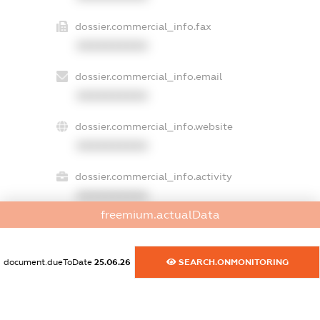
dossier.commercial_info.fax
XXXXXXXXXX
dossier.commercial_info.email
XXXXXXXXXX
dossier.commercial_info.website
XXXXXXXXXX
dossier.commercial_info.activity
XXXXXXXXXX
freemium.actualData
freemium.exampleText_1
document.dueToDate
25.06.26
SEARCH.ONMONITORING
freemium.exampleText_2
freemium.anonymousPerSearch2
FREEMIUM.DETAILS