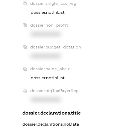
dossier.single_tax_reg
dossier.notInList
dossier.non_profit
XXXXXXXXXX
dossier.budget_dotation
XXXXXXXXXX
dossier.palne_akciz
dossier.notInList
dossier.bigTaxPayerReg
XXXXXXXXXX
dossier.declarations.title
dossier.declarations.noData