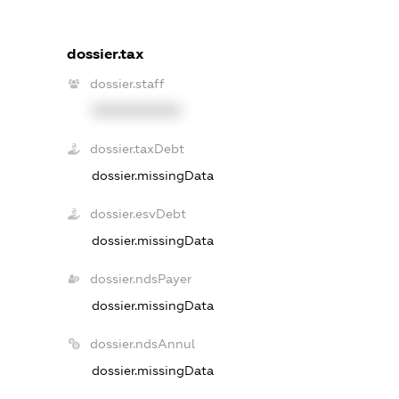
dossier.tax
dossier.staff
XXXXXXXXXX
dossier.taxDebt
dossier.missingData
dossier.esvDebt
dossier.missingData
dossier.ndsPayer
dossier.missingData
dossier.ndsAnnul
dossier.missingData