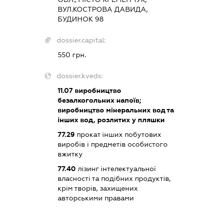
ВУЛ.КОСТРОВА ДАВИДА,
БУДИНОК 98
dossier.capital:
550 грн.
dossier.kveds:
11.07
виробництво
безалкогольних напоїв;
виробництво мінеральних вод та
інших вод, розлитих у пляшки
77.29
прокат інших побутових
виробів і предметів особистого
вжитку
77.40
лізинг інтелектуальної
власності та подібних продуктів,
крім творів, захищених
авторськими правами