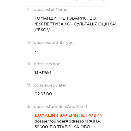
dossier.fullName:
КОМАНДИТНЕ ТОВАРИСТВО
"ЕКСПЕРТИЗА.КОНСУЛЬТАЦІЯ.ОЦІНКА"
/"ЕКО"/
dossier.opfSubType:
-
dossier.edrpo:
13931591
dossier.regDate:
02.03.00
dossier.foundersAndBenef:
ДОМАШИЧ ВАЛЕРІЙ ПЕТРОВИЧ
dossier.founderAddress
УКРАЇНА,
39600, ПОЛТАВСЬКА ОБЛ.,