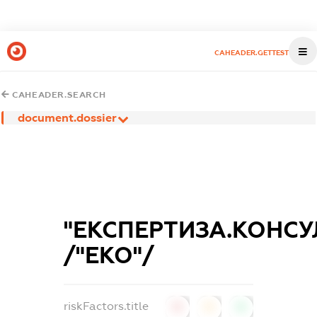
CAHEADER.GETTEST
CAHEADER.SEARCH
document.dossier
"ЕКСПЕРТИЗА.КОНСУ
/"ЕКО"/
riskFactors.title
0
0
0