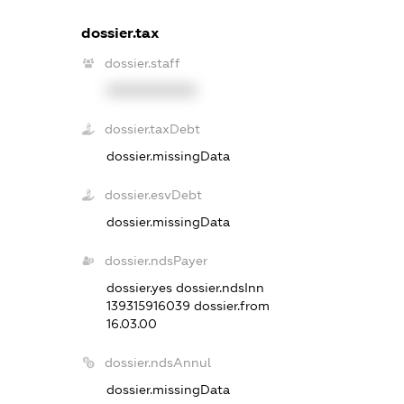
dossier.tax
dossier.staff
XXXXXXXXXX
dossier.taxDebt
dossier.missingData
dossier.esvDebt
dossier.missingData
dossier.ndsPayer
dossier.yes
dossier.ndsInn
139315916039
dossier.from
16.03.00
dossier.ndsAnnul
dossier.missingData