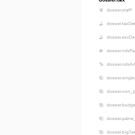
dossier.staff
dossier.taxDe
dossier.esvDe
dossier.ndsPa
dossier.ndsA
dossier.singl
dossier.non_p
dossier.budg
dossier.palne
dossier.bigT