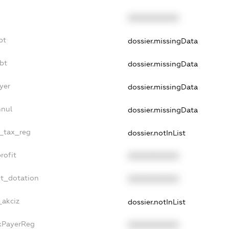
XXXXXXXXXX
bt
dossier.missingData
bt
dossier.missingData
yer
dossier.missingData
nnul
dossier.missingData
e_tax_reg
dossier.notInList
rofit
XXXXXXXXXX
et_dotation
XXXXXXXXXX
_akciz
dossier.notInList
axPayerReg
XXXXXXXXXX