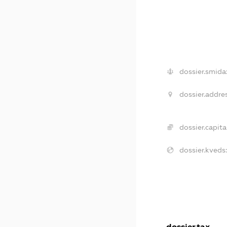
dossier.smida
dossier.addres
dossier.capital
dossier.kveds:
dossier.tax