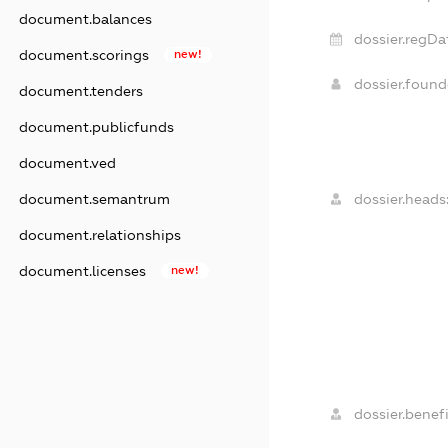
document.balances
dossier.regDa
document.scorings
new!
dossier.foun
document.tenders
document.publicfunds
document.ved
dossier.heads
document.semantrum
document.relationships
document.licenses
new!
dossier.benefi