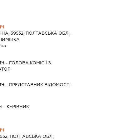
ИЧ
ЇНА, 39532, ПОЛТАВСЬКА ОБЛ.,
КЛИМІВКА
їна
ИЧ
-
ГОЛОВА КОМІСІЇ З
АТОР
ИЧ
-
ПРЕДСТАВНИК
ВІДОМОСТІ
Ч
-
КЕРІВНИК
ИЧ
9532, ПОЛТАВСЬКА ОБЛ.,