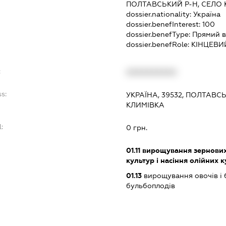
ПОЛТАВСЬКИЙ Р-Н, СЕЛО
dossier.nationality:
Україна
dossier.benefInterest:
100
dossier.benefType:
Прямий в
dossier.benefRole:
КІНЦЕВИ
:
XXXXXXXXXX
s:
УКРАЇНА, 39532, ПОЛТАВС
КЛИМІВКА
:
0 грн.
01.11
вирощування зернових 
культур і насіння олійних 
01.13
вирощування овочів і 
бульбоплодів