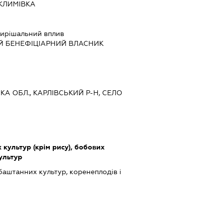
 КЛИМІВКА
ирішальний вплив
Й БЕНЕФІЦІАРНИЙ ВЛАСНИК
ЬКА ОБЛ., КАРЛІВСЬКИЙ Р-Н, СЕЛО
культур (крім рису), бобових
культур
баштанних культур, коренеплодів і