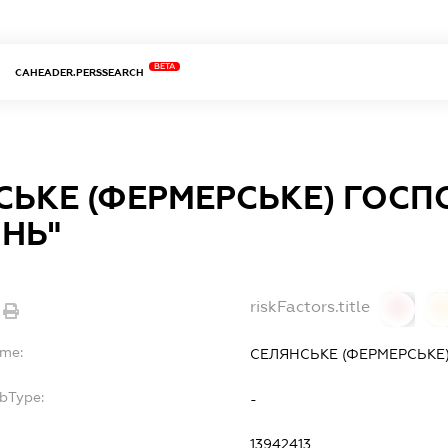
BETA
CAHEADER.PERSSEARCH
СЬКЕ (ФЕРМЕРСЬКЕ) ГОС
ІНЬ"
riskFactors.title
0
ame:
СЕЛЯНСЬКЕ (ФЕРМЕРСЬКЕ
ubType:
-
13942413