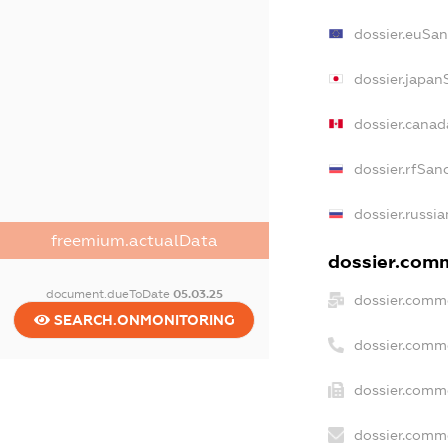
dossier.euSan
dossier.japan
dossier.cana
dossier.rfSan
dossier.russia
freemium.actualData
dossier.comm
document.dueToDate
05.03.25
dossier.comme
SEARCH.ONMONITORING
dossier.comm
dossier.comme
dossier.comme