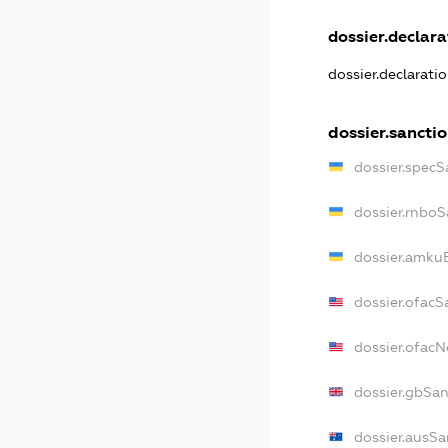
dossier.declarat
dossier.declarati
dossier.sancti
dossier.specS
dossier.rnboS
dossier.amkuB
dossier.ofacS
dossier.ofac
dossier.gbSan
dossier.ausSa