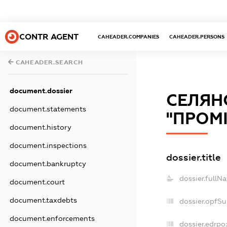
CONTR AGENT
CAHEADER.COMPANIES
CAHEADER.PERSONS
CAHEADER.SEARCH
document.dossier
СЕЛЯН
document.statements
"ПРОМ
document.history
document.inspections
dossier.title
document.bankruptcy
dossier.fullN
document.court
document.taxdebts
dossier.opfS
document.enforcements
dossier.edrpo: