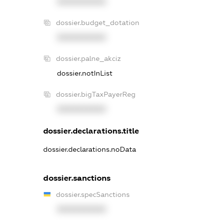
XXXXXXXXXX
dossier.budget_dotation
XXXXXXXXXX
dossier.palne_akciz
dossier.notInList
dossier.bigTaxPayerReg
XXXXXXXXXX
dossier.declarations.title
dossier.declarations.noData
dossier.sanctions
dossier.specSanctions
XXXXXXXXXX