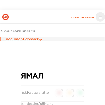
CAHEADER.GETTEST
CAHEADER.SEARCH
document.dossier
ЯМАЛ
riskFactors.title
0
0
0
dossier.fullName: