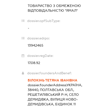
ТОВАРИСТВО З ОБМЕЖЕНОЮ
ВІДПОВІДАЛЬНІСТЮ "ЯМАЛ"
dossier.opfSubType:
-
dossier.edrpo:
13942465
dossier.regDate:
17.08.92
dossier.foundersAndBenef:
БІЛОКІНЬ ТЕТЯНА ІВАНІВНА
dossier.founderAddress
УКРАЇНА,
38440, ПОЛТАВСЬКА ОБЛ.,
РЕШЕТИЛІВСЬКИЙ Р-Н, СЕЛО
ДЕМИДІВКА, ВУЛИЦЯ НОВО-
ДЕМИДІВСЬКА, БУДИНОК 11