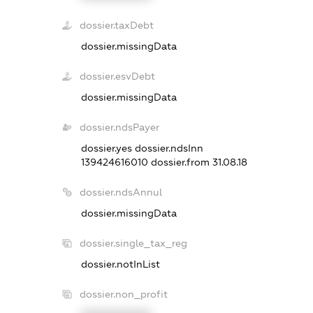
dossier.taxDebt
dossier.missingData
dossier.esvDebt
dossier.missingData
dossier.ndsPayer
dossier.yes
dossier.ndsInn
139424616010
dossier.from 31.08.18
dossier.ndsAnnul
dossier.missingData
dossier.single_tax_reg
dossier.notInList
dossier.non_profit