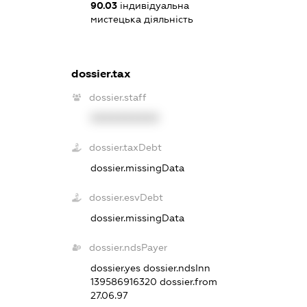
90.03
індивідуальна
мистецька діяльність
dossier.tax
dossier.staff
XXXXXXXXXX
dossier.taxDebt
dossier.missingData
dossier.esvDebt
dossier.missingData
dossier.ndsPayer
dossier.yes
dossier.ndsInn
139586916320
dossier.from
27.06.97