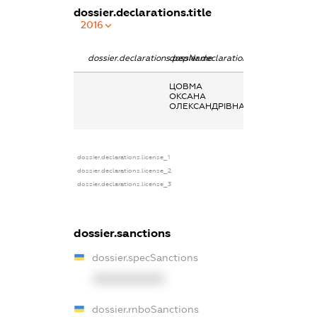
dossier.declarations.title
2016
dossier.declarations.pepName
dossier.declarations.personName
dossier.declarat
ЦОВМА
Заробітна плат
ОКСАНА
отримана за
ОЛЕКСАНДРІВНА
основним місце
роботи
dossier.declarations.license_1
dossier.declarations.license_2
dossier.declarations.license_3
dossier.sanctions
dossier.specSanctions
XXXXXXXXXX
dossier.rnboSanctions