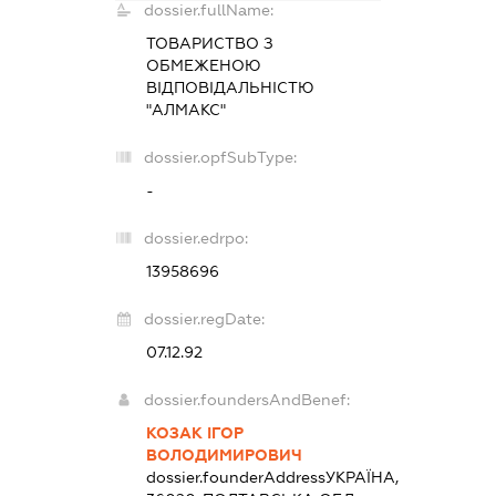
dossier.fullName:
ТОВАРИСТВО З
ОБМЕЖЕНОЮ
ВІДПОВІДАЛЬНІСТЮ
"АЛМАКС"
dossier.opfSubType:
-
dossier.edrpo:
13958696
dossier.regDate:
07.12.92
dossier.foundersAndBenef:
КОЗАК ІГОР
ВОЛОДИМИРОВИЧ
dossier.founderAddress
УКРАЇНА,