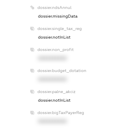
dossier.ndsAnnul
dossier.missingData
dossier.single_tax_reg
dossier.notInList
dossier.non_profit
XXXXXXXXXX
dossier.budget_dotation
XXXXXXXXXX
dossier.palne_akciz
dossier.notInList
dossier.bigTaxPayerReg
XXXXXXXXXX