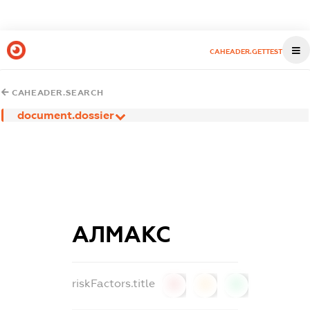
CAHEADER.GETTEST
CAHEADER.SEARCH
document.dossier
АЛМАКС
riskFactors.title
0
0
0