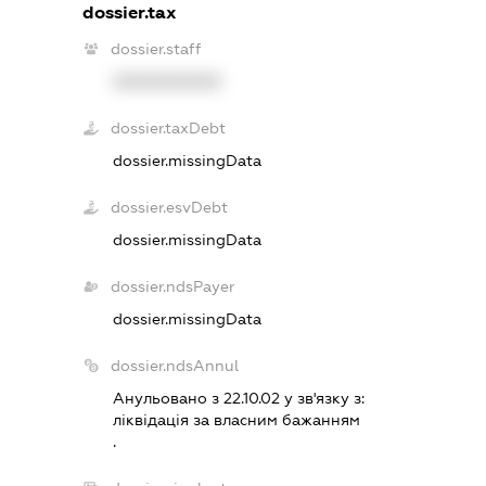
dossier.tax
dossier.staff
XXXXXXXXXX
dossier.taxDebt
dossier.missingData
dossier.esvDebt
dossier.missingData
dossier.ndsPayer
dossier.missingData
dossier.ndsAnnul
Анульовано з 22.10.02 у зв'язку з:
лiквiдацiя за власним бажанням
.