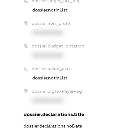
dossier.single_tax_reg
dossier.notInList
dossier.non_profit
XXXXXXXXXX
dossier.budget_dotation
XXXXXXXXXX
dossier.palne_akciz
dossier.notInList
dossier.bigTaxPayerReg
XXXXXXXXXX
dossier.declarations.title
dossier.declarations.noData