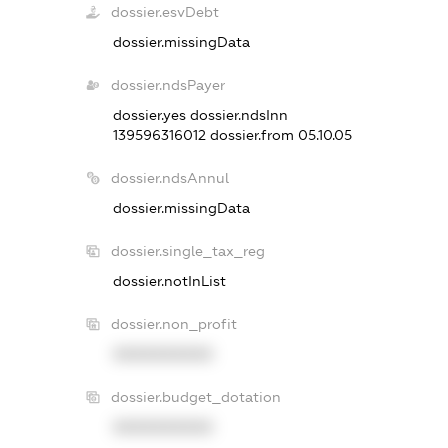
dossier.esvDebt
dossier.missingData
dossier.ndsPayer
dossier.yes
dossier.ndsInn
139596316012
dossier.from 05.10.05
dossier.ndsAnnul
dossier.missingData
dossier.single_tax_reg
dossier.notInList
dossier.non_profit
XXXXXXXXXX
dossier.budget_dotation
XXXXXXXXXX