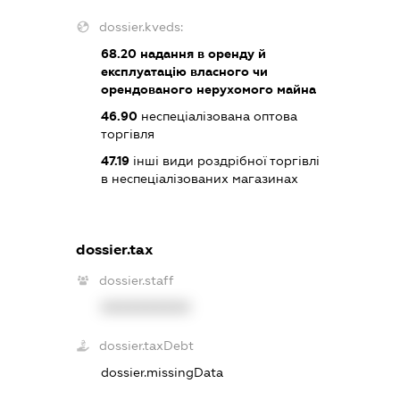
dossier.kveds:
68.20
надання в оренду й
експлуатацію власного чи
орендованого нерухомого майна
46.90
неспеціалізована оптова
торгівля
47.19
інші види роздрібної торгівлі
в неспеціалізованих магазинах
dossier.tax
dossier.staff
XXXXXXXXXX
dossier.taxDebt
dossier.missingData