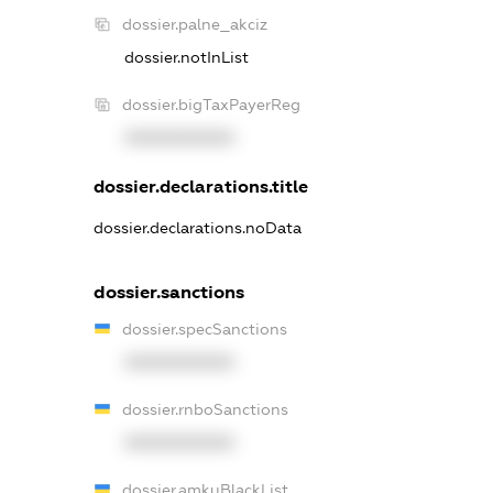
dossier.palne_akciz
dossier.notInList
dossier.bigTaxPayerReg
XXXXXXXXXX
dossier.declarations.title
dossier.declarations.noData
dossier.sanctions
dossier.specSanctions
XXXXXXXXXX
dossier.rnboSanctions
XXXXXXXXXX
dossier.amkuBlackList