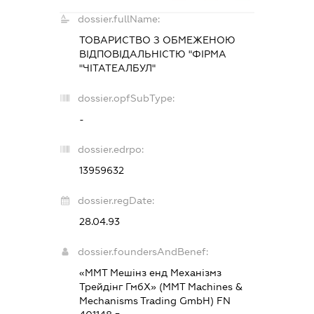
dossier.fullName:
ТОВАРИСТВО З ОБМЕЖЕНОЮ
ВІДПОВІДАЛЬНІСТЮ "ФІРМА
"ЧІТАТЕАЛБУЛ"
dossier.opfSubType:
-
dossier.edrpo:
13959632
dossier.regDate:
28.04.93
dossier.foundersAndBenef:
«MMT Мешінз енд Механізмз
Трейдінг ГмбХ» (MMT Machines &
Mechanisms Trading GmbH) FN