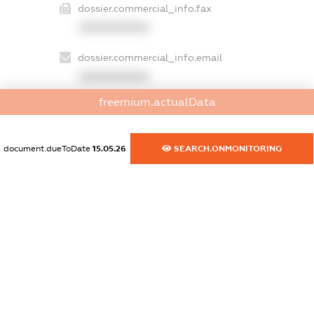
dossier.commercial_info.fax
XXXXXXXXXX
dossier.commercial_info.email
XXXXXXXXXX
freemium.actualData
dossier.commercial_info.website
XXXXXXXXXX
document.dueToDate
15.05.26
SEARCH.ONMONITORING
dossier.commercial_info.activity
XXXXXXXXXX
freemium.exampleText_1
freemium.exampleText_2
freemium.anonymousPerSearch2
FREEMIUM.DETAILS
FREEMIUM.REGISTER