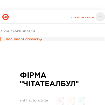
CAHEADER.GETTEST
CAHEADER.SEARCH
document.dossier
ФІРМА
"ЧІТАТЕАЛБУЛ"
riskFactors.title
0
0
0