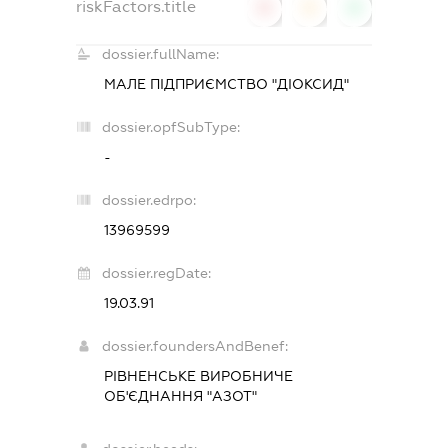
riskFactors.title
0
0
0
dossier.fullName:
МАЛЕ ПІДПРИЄМСТВО "ДІОКСИД"
dossier.opfSubType:
-
dossier.edrpo:
13969599
dossier.regDate:
19.03.91
dossier.foundersAndBenef:
РІВНЕНСЬКЕ ВИРОБНИЧЕ
ОБ'ЄДНАННЯ "АЗОТ"