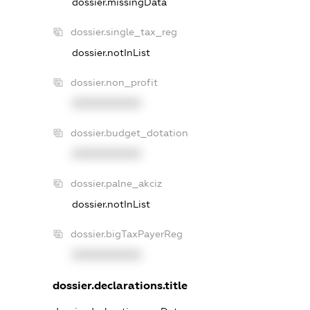
dossier.missingData
dossier.single_tax_reg
dossier.notInList
dossier.non_profit
XXXXXXXXXX
dossier.budget_dotation
XXXXXXXXXX
dossier.palne_akciz
dossier.notInList
dossier.bigTaxPayerReg
XXXXXXXXXX
dossier.declarations.title