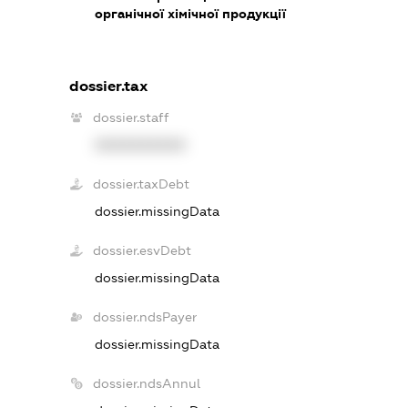
органічної хімічної продукції
dossier.tax
dossier.staff
XXXXXXXXXX
dossier.taxDebt
dossier.missingData
dossier.esvDebt
dossier.missingData
dossier.ndsPayer
dossier.missingData
dossier.ndsAnnul