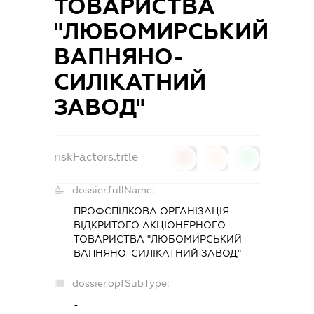
ТОВАРИСТВА
"ЛЮБОМИРСЬКИЙ
ВАПНЯНО-
СИЛIКАТНИЙ
ЗАВОД"
riskFactors.title
0
0
0
dossier.fullName:
ПРОФСПIЛКОВА ОРГАНIЗАЦIЯ
ВIДКРИТОГО АКЦIОНЕРНОГО
ТОВАРИСТВА "ЛЮБОМИРСЬКИЙ
ВАПНЯНО-СИЛIКАТНИЙ ЗАВОД"
dossier.opfSubType:
-