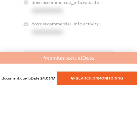
dossier.commercial_info.website
XXXXXXXXXX
dossier.commercial_info.activity
XXXXXXXXXX
freemium.actualData
freemium.exampleText_1
freemium.exampleText_2
freemium.anonymousPerSearch2
document.dueToDate
24.03.17
SEARCH.ONMONITORING
FREEMIUM.DETAILS
FREEMIUM.REGISTER