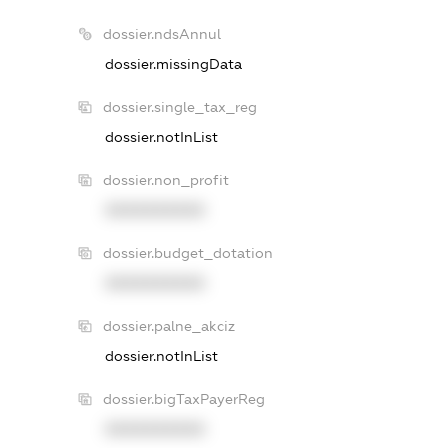
dossier.ndsAnnul
dossier.missingData
dossier.single_tax_reg
dossier.notInList
dossier.non_profit
XXXXXXXXXX
dossier.budget_dotation
XXXXXXXXXX
dossier.palne_akciz
dossier.notInList
dossier.bigTaxPayerReg
XXXXXXXXXX