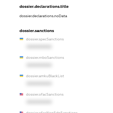
dossier.declarations.title
dossier.declarations.noData
dossier.sanctions
dossier.specSanctions
XXXXXXXXXX
dossier.rnboSanctions
XXXXXXXXXX
dossier.amkuBlackList
XXXXXXXXXX
dossier.ofacSanctions
XXXXXXXXXX
dossier.ofacNonSdnSanctions