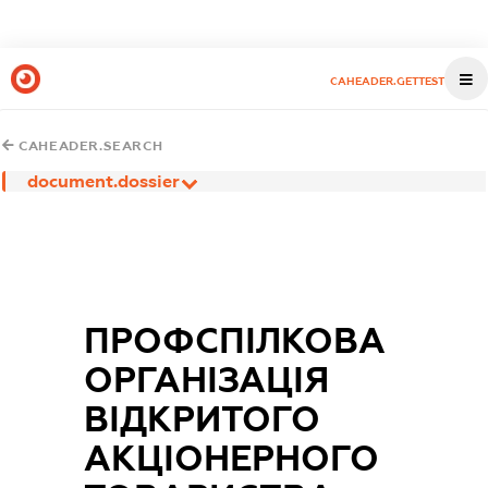
CAHEADER.GETTEST
CAHEADER.SEARCH
document.dossier
ПРОФСПIЛКОВА
ОРГАНIЗАЦIЯ
ВIДКРИТОГО
АКЦIОНЕРНОГО