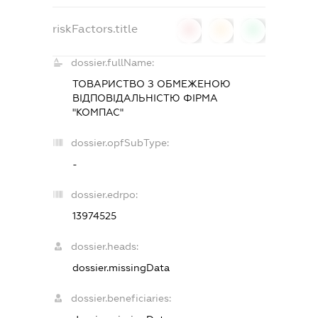
riskFactors.title
0
0
0
dossier.fullName:
ТОВАРИСТВО З ОБМЕЖЕНОЮ
ВIДПОВIДАЛЬНIСТЮ ФIРМА
"КОМПАС"
dossier.opfSubType:
-
dossier.edrpo:
13974525
dossier.heads:
dossier.missingData
dossier.beneficiaries: