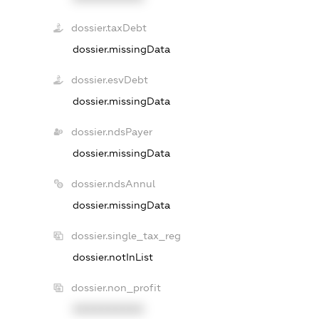
dossier.taxDebt
dossier.missingData
dossier.esvDebt
dossier.missingData
dossier.ndsPayer
dossier.missingData
dossier.ndsAnnul
dossier.missingData
dossier.single_tax_reg
dossier.notInList
dossier.non_profit
XXXXXXXXXX