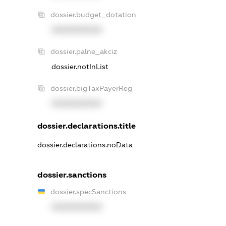
dossier.budget_dotation
XXXXXXXXXX
dossier.palne_akciz
dossier.notInList
dossier.bigTaxPayerReg
XXXXXXXXXX
dossier.declarations.title
dossier.declarations.noData
dossier.sanctions
dossier.specSanctions
XXXXXXXXXX