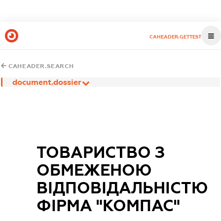
CAHEADER.GETTEST
CAHEADER.SEARCH
document.dossier
ТОВАРИСТВО З
ОБМЕЖЕНОЮ
ВIДПОВIДАЛЬНIСТЮ
ФIРМА "КОМПАС"