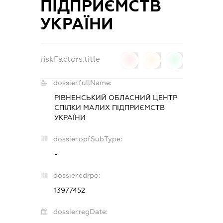
ПІДПРИЄМСТВ
УКРАЇНИ
riskFactors.title
0
0
0
dossier.fullName:
РІВНЕНСЬКИЙ ОБЛАСНИЙ ЦЕНТР
СПІЛКИ МАЛИХ ПІДПРИЄМСТВ
УКРАЇНИ
dossier.opfSubType:
-
dossier.edrpo:
13977452
dossier.regDate: