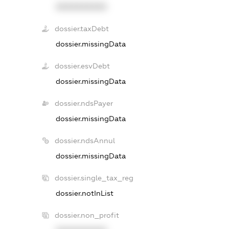
XXXXXXXXXX
dossier.taxDebt
dossier.missingData
dossier.esvDebt
dossier.missingData
dossier.ndsPayer
dossier.missingData
dossier.ndsAnnul
dossier.missingData
dossier.single_tax_reg
dossier.notInList
dossier.non_profit