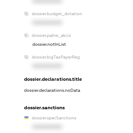
XXXXXXXXXX
dossier.budget_dotation
XXXXXXXXXX
dossier.palne_akciz
dossier.notInList
dossier.bigTaxPayerReg
XXXXXXXXXX
dossier.declarations.title
dossier.declarations.noData
dossier.sanctions
dossier.specSanctions
XXXXXXXXXX