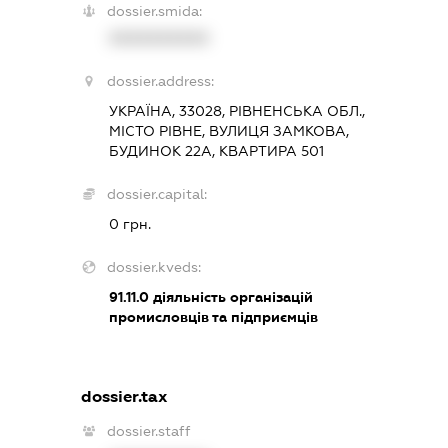
dossier.smida:
XXXXXXXXXX
dossier.address:
УКРАЇНА, 33028, РІВНЕНСЬКА ОБЛ.,
МІСТО РІВНЕ, ВУЛИЦЯ ЗАМКОВА,
БУДИНОК 22А, КВАРТИРА 501
dossier.capital:
0 грн.
dossier.kveds:
91.11.0
діяльність організацій
промисловців та підприємців
dossier.tax
dossier.staff