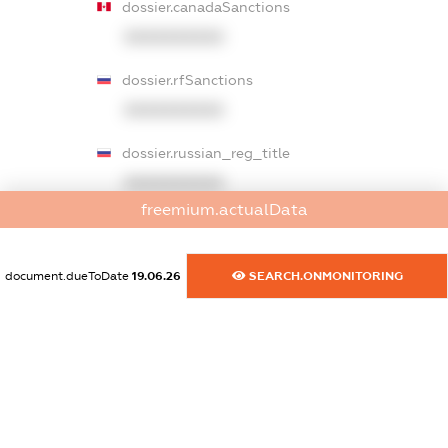
dossier.canadaSanctions
XXXXXXXXXX
dossier.rfSanctions
XXXXXXXXXX
dossier.russian_reg_title
XXXXXXXXXX
freemium.actualData
dossier.commercial_info.title
dossier.commercial_info.postal_address
document.dueToDate
19.06.26
SEARCH.ONMONITORING
XXXXXXXXXX
dossier.commercial_info.phone
XXXXXXXXXX
dossier.commercial_info.fax
XXXXXXXXXX