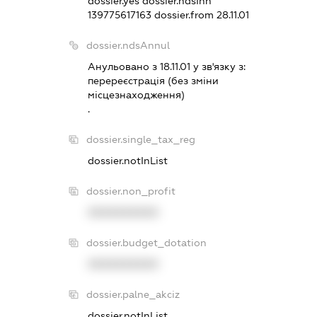
dossier.yes
dossier.ndsInn
139775617163
dossier.from 28.11.01
dossier.ndsAnnul
Анульовано з 18.11.01 у зв'язку з:
перереєстрацiя (без змiни
мiсцезнаходження)
.
dossier.single_tax_reg
dossier.notInList
dossier.non_profit
XXXXXXXXXX
dossier.budget_dotation
XXXXXXXXXX
dossier.palne_akciz
dossier.notInList