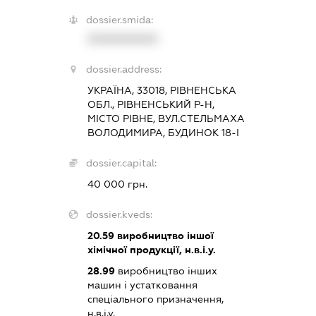
dossier.smida:
XXXXXXXXXX
dossier.address:
УКРАЇНА, 33018, РІВНЕНСЬКА
ОБЛ., РІВНЕНСЬКИЙ Р-Н,
МІСТО РІВНЕ, ВУЛ.СТЕЛЬМАХА
ВОЛОДИМИРА, БУДИНОК 18-І
dossier.capital:
40 000 грн.
dossier.kveds:
20.59
виробництво іншої
хімічної продукції, н.в.і.у.
28.99
виробництво інших
машин і устатковання
спеціального призначення,
н.в.і.у.