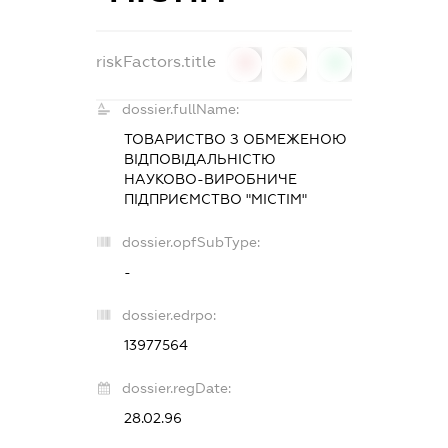
riskFactors.title
0
0
0
dossier.fullName:
ТОВАРИСТВО З ОБМЕЖЕНОЮ
ВІДПОВІДАЛЬНІСТЮ
НАУКОВО-ВИРОБНИЧЕ
ПІДПРИЄМСТВО "МІСТІМ"
dossier.opfSubType:
-
dossier.edrpo:
13977564
dossier.regDate:
28.02.96