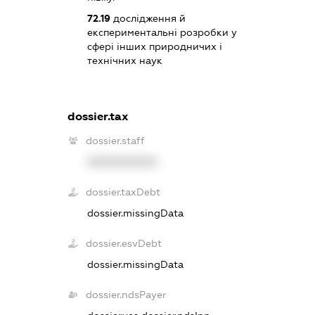
72.19
дослідження й
експериментальні розробки у
сфері інших природничих і
технічних наук
dossier.tax
dossier.staff
XXXXXXXXXX
dossier.taxDebt
dossier.missingData
dossier.esvDebt
dossier.missingData
dossier.ndsPayer