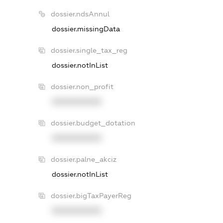
dossier.ndsAnnul
dossier.missingData
dossier.single_tax_reg
dossier.notInList
dossier.non_profit
XXXXXXXXXX
dossier.budget_dotation
XXXXXXXXXX
dossier.palne_akciz
dossier.notInList
dossier.bigTaxPayerReg
XXXXXXXXXX