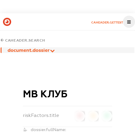
CAHEADER.GETTEST
CAHEADER.SEARCH
document.dossier
МВ КЛУБ
riskFactors.title
0
0
0
dossier.fullName: