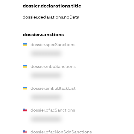
dossier.declarations.title
dossier.declarations.noData
dossier.sanctions
dossier.specSanctions
XXXXXXXXXX
dossier.rnboSanctions
XXXXXXXXXX
dossier.amkuBlackList
XXXXXXXXXX
dossier.ofacSanctions
XXXXXXXXXX
dossier.ofacNonSdnSanctions