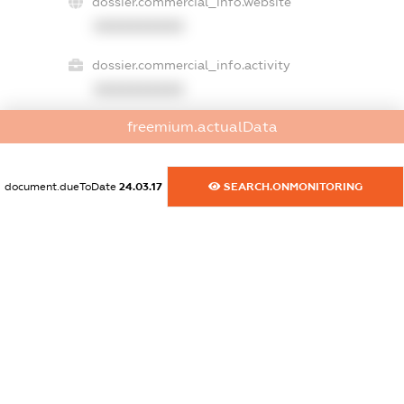
dossier.commercial_info.website
XXXXXXXXXX
dossier.commercial_info.activity
XXXXXXXXXX
freemium.actualData
freemium.exampleText_1
freemium.exampleText_2
document.dueToDate
24.03.17
SEARCH.ONMONITORING
freemium.anonymousPerSearch2
FREEMIUM.DETAILS
FREEMIUM.REGISTER