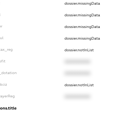
t
dossier.missingData
t
dossier.missingData
er
dossier.missingData
ul
dossier.missingData
tax_reg
dossier.notInList
fit
XXXXXXXXXX
_dotation
XXXXXXXXXX
kciz
dossier.notInList
PayerReg
XXXXXXXXXX
ons.title