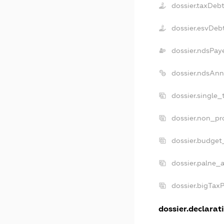
dossier.taxDeb
dossier.esvDeb
dossier.ndsPay
dossier.ndsAnn
dossier.single_
dossier.non_pro
dossier.budget
dossier.palne_a
dossier.bigTax
dossier.declarati