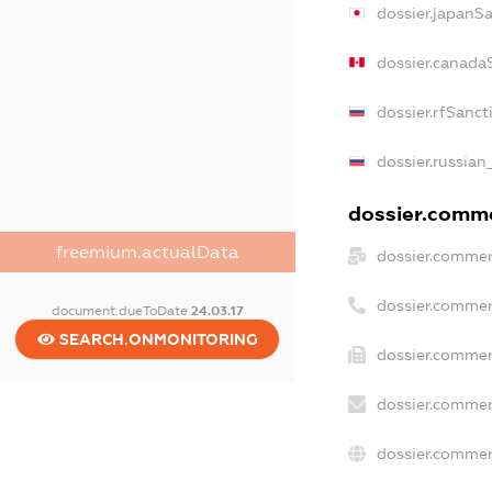
dossier.japanS
dossier.canada
dossier.rfSanct
dossier.russian
dossier.commer
freemium.actualData
dossier.commer
dossier.commer
document.dueToDate
24.03.17
SEARCH.ONMONITORING
dossier.commer
dossier.commer
dossier.commer