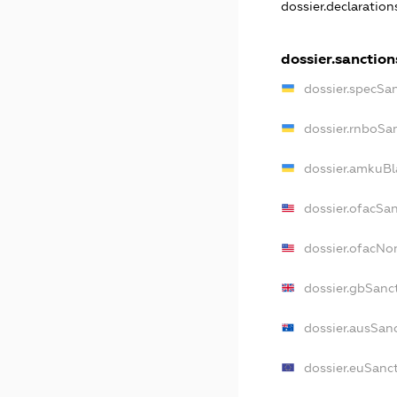
dossier.declaratio
dossier.sanction
dossier.specSa
dossier.rnboSa
dossier.amkuBl
dossier.ofacSa
dossier.ofacN
dossier.gbSanc
dossier.ausSan
dossier.euSanc