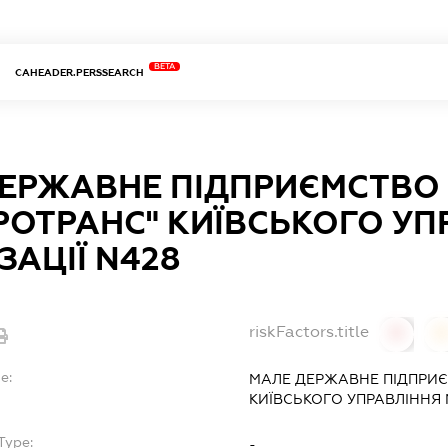
BETA
CAHEADER.PERSSEARCH
ДЕРЖАВНЕ ПІДПРИЄМСТВО
РОТРАНС" КИЇВСЬКОГО УП
ЗАЦІЇ N428
riskFactors.title
0
0
e:
МАЛЕ ДЕРЖАВНЕ ПІДПРИЄ
КИЇВСЬКОГО УПРАВЛІННЯ 
Type:
-