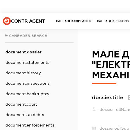
CONTR AGENT
CAHEADER.COMPANIES
CAHEADER.PERSONS
CAHEADER.SEARCH
МАЛЕ 
document.dossier
"ЕЛЕКТ
document.statements
МЕХАНІ
document.history
document.inspections
document.bankruptcy
dossier.title
document.court
dossier.fullNam
document.taxdebts
document.enforcements
dossier.opfSub