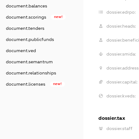
document.balances
dossier.edrpo:
document.scorings
new!
dossier.heads:
document.tenders
document.publicfunds
dossier.benefici
document.ved
dossier.smida:
document.semantrum
dossier.address
document.relationships
dossier.capital:
document.licenses
new!
dossier.kveds:
dossier.tax
dossier.staff