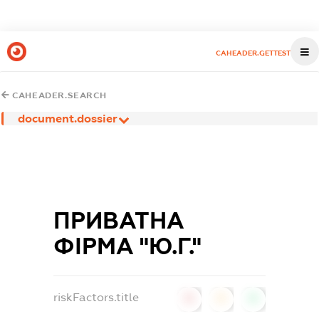
CAHEADER.GETTEST
CAHEADER.SEARCH
document.dossier
ПРИВАТНА
ФІРМА "Ю.Г."
riskFactors.title
0
0
0