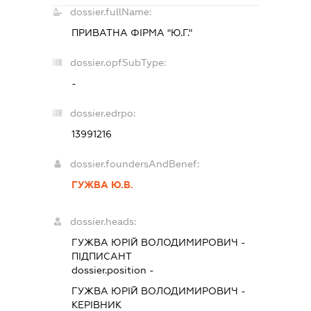
dossier.fullName:
ПРИВАТНА ФІРМА "Ю.Г."
dossier.opfSubType:
-
dossier.edrpo:
13991216
dossier.foundersAndBenef:
ГУЖВА Ю.В.
dossier.heads:
ГУЖВА ЮРІЙ ВОЛОДИМИРОВИЧ
-
ПІДПИСАНТ
dossier.position -
ГУЖВА ЮРІЙ ВОЛОДИМИРОВИЧ
-
КЕРІВНИК