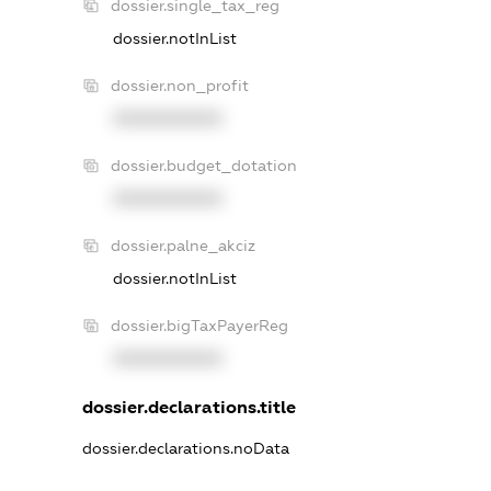
dossier.single_tax_reg
dossier.notInList
dossier.non_profit
XXXXXXXXXX
dossier.budget_dotation
XXXXXXXXXX
dossier.palne_akciz
dossier.notInList
dossier.bigTaxPayerReg
XXXXXXXXXX
dossier.declarations.title
dossier.declarations.noData