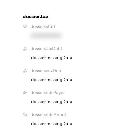
dossier.tax
dossier.staff
XXXXXXXXXX
dossier.taxDebt
dossier.missingData
dossier.esvDebt
dossier.missingData
dossier.ndsPayer
dossier.missingData
dossier.ndsAnnul
dossier.missingData