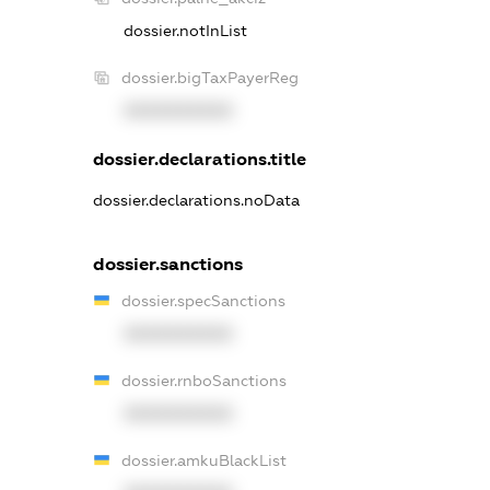
dossier.notInList
dossier.bigTaxPayerReg
XXXXXXXXXX
dossier.declarations.title
dossier.declarations.noData
dossier.sanctions
dossier.specSanctions
XXXXXXXXXX
dossier.rnboSanctions
XXXXXXXXXX
dossier.amkuBlackList