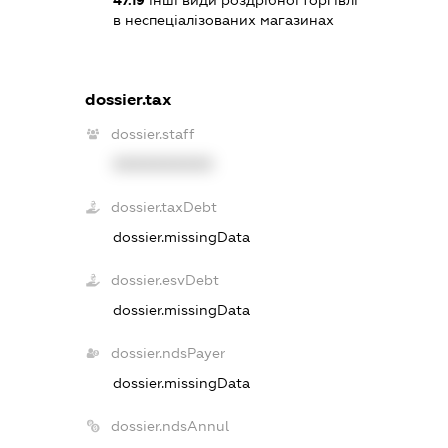
47.19
інші види роздрібної торгівлі
в неспеціалізованих магазинах
dossier.tax
dossier.staff
XXXXXXXXXX
dossier.taxDebt
dossier.missingData
dossier.esvDebt
dossier.missingData
dossier.ndsPayer
dossier.missingData
dossier.ndsAnnul