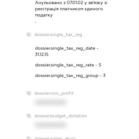
Анульовано з 07.01.02 у зв'язку з:
реєстрацiя платником єдиного
податку
.
dossier.single_tax_reg
dossier.single_tax_reg_date -
31.12.15
dossier.single_tax_reg_rate - 5
dossier.single_tax_reg_group - 3
dossier.non_profit
XXXXXXXXXX
dossier.budget_dotation
XXXXXXXXXX
dossier.palne_akciz