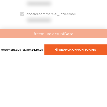
XXXXXXXXXX
dossier.commercial_info.email
XXXXXXXXXX
dossier.commercial_info.website
freemium.actualData
XXXXXXXXXX
dossier.commercial_info.activity
document.dueToDate
24.10.25
SEARCH.ONMONITORING
XXXXXXXXXX
freemium.exampleText_1
freemium.exampleText_2
freemium.anonymousPerSearch2
FREEMIUM.DETAILS
FREEMIUM.REGISTER