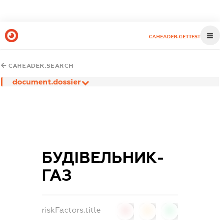
CAHEADER.GETTEST
CAHEADER.SEARCH
document.dossier
БУДІВЕЛЬНИК-
ГАЗ
riskFactors.title
0
0
0