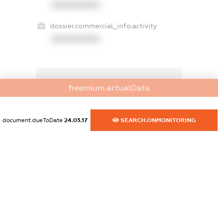
XXXXXXXXXX
dossier.commercial_info.activity
XXXXXXXXXX
freemium.exampleText_1
freemium.actualData
freemium.exampleText_2
freemium.anonymousPerSearch2
FREEMIUM.DETAILS
document.dueToDate
24.03.17
SEARCH.ONMONITORING
FREEMIUM.REGISTER