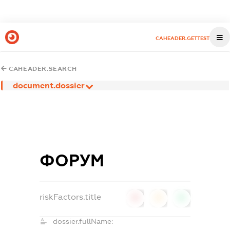
CAHEADER.GETTEST
CAHEADER.SEARCH
document.dossier
ФОРУМ
riskFactors.title
0
0
0
dossier.fullName: