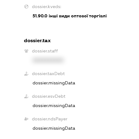
dossier.kveds:
51.90.0
інші види оптової торгівлі
dossier.tax
dossier.staff
XXXXXXXXXX
dossier.taxDebt
dossier.missingData
dossier.esvDebt
dossier.missingData
dossier.ndsPayer
dossier.missingData