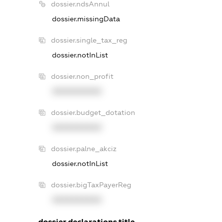
dossier.ndsAnnul
dossier.missingData
dossier.single_tax_reg
dossier.notInList
dossier.non_profit
XXXXXXXXXX
dossier.budget_dotation
XXXXXXXXXX
dossier.palne_akciz
dossier.notInList
dossier.bigTaxPayerReg
XXXXXXXXXX
dossier.declarations.title