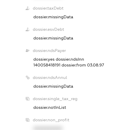
dossier.taxDebt
dossier.missingData
dossier.esvDebt
dossier.missingData
dossier.ndsPayer
dossier.yes
dossier.ndsInn
140058418191
dossier.from 03.08.97
dossier.ndsAnnul
dossier.missingData
dossier.single_tax_reg
dossier.notInList
dossier.non_profit
XXXXXXXXXX