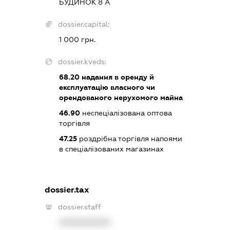
БУДИНОК 8 А
dossier.capital:
1 000 грн.
dossier.kveds:
68.20
надання в оренду й
експлуатацію власного чи
орендованого нерухомого майна
46.90
неспеціалізована оптова
торгівля
47.25
роздрібна торгівля напоями
в спеціалізованих магазинах
dossier.tax
dossier.staff
XXXXXXXXXX