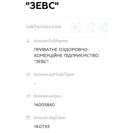
"ЗЕВС"
riskFactors.title
0
0
0
dossier.fullName:
ПРИВАТНЕ ОЗДОРОВЧО-
КОМЕРЦІЙНЕ ПІДПРИЄМСТВО
"ЗЕВС"
dossier.opfSubType:
-
dossier.edrpo:
14005840
dossier.regDate:
14.07.93