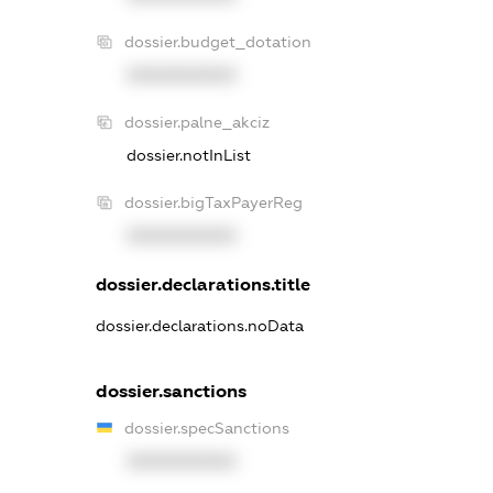
dossier.budget_dotation
XXXXXXXXXX
dossier.palne_akciz
dossier.notInList
dossier.bigTaxPayerReg
XXXXXXXXXX
dossier.declarations.title
dossier.declarations.noData
dossier.sanctions
dossier.specSanctions
XXXXXXXXXX