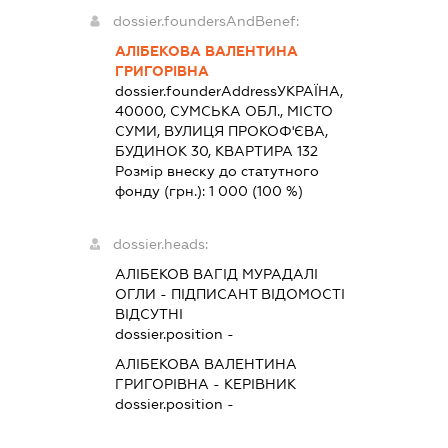
dossier.foundersAndBenef:
АЛІБЕКОВА ВАЛЕНТИНА
ГРИГОРІВНА
dossier.founderAddress
УКРАЇНА,
40000, СУМСЬКА ОБЛ., МІСТО
СУМИ, ВУЛИЦЯ ПРОКОФ'ЄВА,
БУДИНОК 30, КВАРТИРА 132
Розмір внеску до статутного
фонду (грн.):
1 000
(100 %)
dossier.heads:
АЛІБЕКОВ ВАГІД МУРАДАЛІ
ОГЛИ
-
ПІДПИСАНТ
ВІДОМОСТІ
ВІДСУТНІ
dossier.position -
АЛІБЕКОВА ВАЛЕНТИНА
ГРИГОРІВНА
-
КЕРІВНИК
dossier.position -