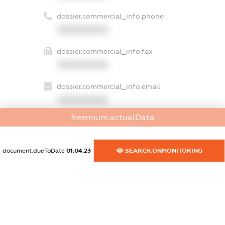
dossier.commercial_info.phone
XXXXXXXXXX
dossier.commercial_info.fax
XXXXXXXXXX
dossier.commercial_info.email
XXXXXXXXXX
freemium.actualData
dossier.commercial_info.website
XXXXXXXXXX
document.dueToDate
01.04.23
SEARCH.ONMONITORING
dossier.commercial_info.activity
XXXXXXXXXX
freemium.exampleText_1
freemium.exampleText_2