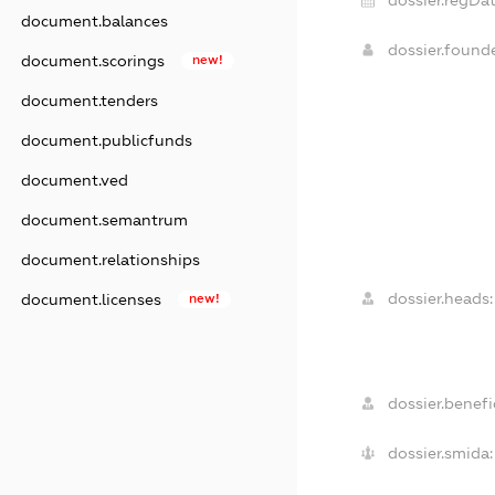
dossier.regDat
document.balances
dossier.found
document.scorings
new!
document.tenders
document.publicfunds
document.ved
document.semantrum
document.relationships
dossier.heads:
document.licenses
new!
dossier.benefic
dossier.smida: