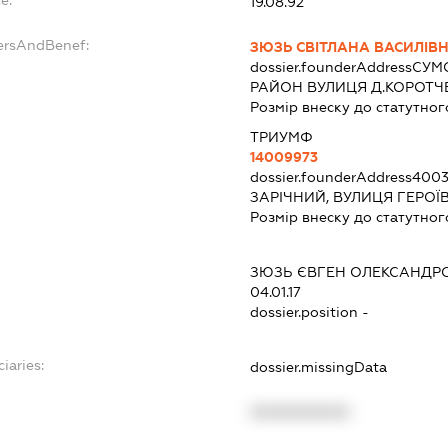
e:
19.08.92
ersAndBenef:
ЗЮЗЬ СВІТЛАНА ВАСИЛІВ
dossier.founderAddress
СУМС
РАЙОН ВУЛИЦЯ Д.КОРОТЧЕНК
Розмір внеску до статутног
ТРИУМФ
14009973
dossier.founderAddress
4003
ЗАРІЧНИЙ, ВУЛИЦЯ ГЕРОЇВ 
Розмір внеску до статутног
ЗЮЗЬ ЄВГЕН ОЛЕКСАНДР
04.01.17
dossier.position -
iaries:
dossier.missingData
XXXXXXXXXX