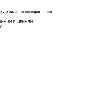
зку з:
надання декларацiй про
IЙНИМ РIШЕННЯМ
.