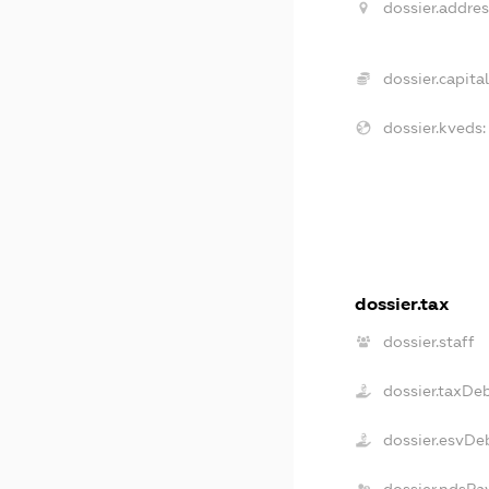
dossier.addres
dossier.capital
dossier.kveds:
dossier.tax
dossier.staff
dossier.taxDe
dossier.esvDe
dossier.ndsPa