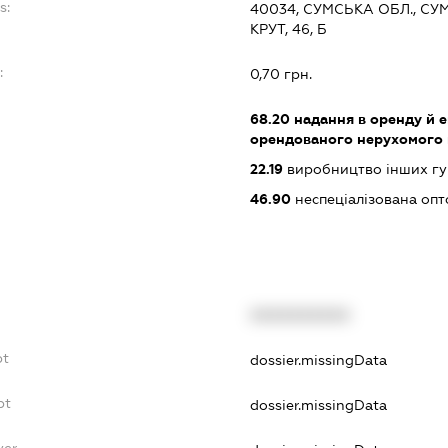
s:
40034, СУМСЬКА ОБЛ., СУ
КРУТ, 46, Б
:
0,70 грн.
68.20
надання в оренду й е
орендованого нерухомого
22.19
виробництво інших гу
46.90
неспеціалізована опт
XXXXXXXXXX
bt
dossier.missingData
bt
dossier.missingData
yer