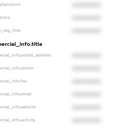
aSanctions
XXXXXXXXXX
tions
XXXXXXXXXX
n_reg_title
XXXXXXXXXX
rcial_info.title
rcial_info.postal_address
XXXXXXXXXX
rcial_info.phone
XXXXXXXXXX
rcial_info.fax
XXXXXXXXXX
rcial_info.email
XXXXXXXXXX
rcial_info.website
XXXXXXXXXX
cial_info.activity
XXXXXXXXXX