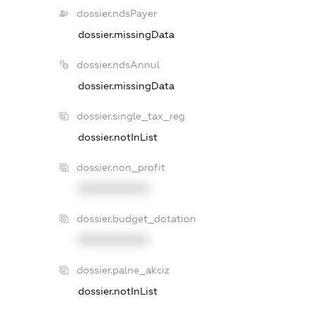
dossier.ndsPayer
dossier.missingData
dossier.ndsAnnul
dossier.missingData
dossier.single_tax_reg
dossier.notInList
dossier.non_profit
XXXXXXXXXX
dossier.budget_dotation
XXXXXXXXXX
dossier.palne_akciz
dossier.notInList