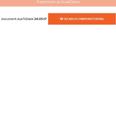
freemium.actualData
XXXXXXXXXX
dossier.commercial_info.website
document.dueToDate
24.03.17
SEARCH.ONMONITORING
XXXXXXXXXX
dossier.commercial_info.activity
XXXXXXXXXX
freemium.exampleText_1
freemium.exampleText_2
freemium.anonymousPerSearch2
FREEMIUM.DETAILS
FREEMIUM.REGISTER