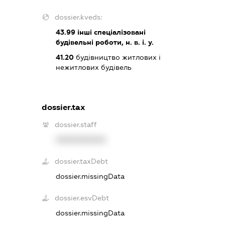
dossier.kveds:
43.99
інші спеціалізовані
будівельні роботи, н. в. і. у.
41.20
будівництво житлових і
нежитлових будівель
dossier.tax
dossier.staff
XXXXXXXXXX
dossier.taxDebt
dossier.missingData
dossier.esvDebt
dossier.missingData