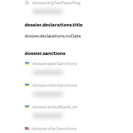
dossier.bigTaxPayerReg
XXXXXXXXXX
dossier.declarations.title
dossier.declarations.noData
dossier.sanctions
dossier.specSanctions
XXXXXXXXXX
dossier.rnboSanctions
XXXXXXXXXX
dossier.amkuBlackList
XXXXXXXXXX
dossier.ofacSanctions