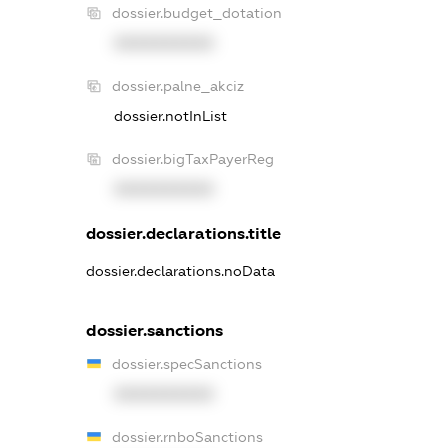
dossier.budget_dotation
XXXXXXXXXX
dossier.palne_akciz
dossier.notInList
dossier.bigTaxPayerReg
XXXXXXXXXX
dossier.declarations.title
dossier.declarations.noData
dossier.sanctions
dossier.specSanctions
XXXXXXXXXX
dossier.rnboSanctions