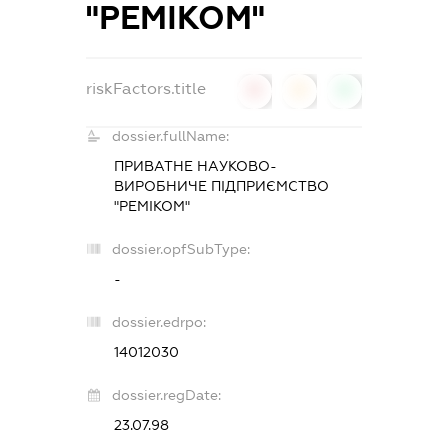
"РЕМІКОМ"
riskFactors.title
0
0
0
dossier.fullName:
ПРИВАТНЕ НАУКОВО-
ВИРОБНИЧЕ ПІДПРИЄМСТВО
"РЕМІКОМ"
dossier.opfSubType:
-
dossier.edrpo:
14012030
dossier.regDate:
23.07.98