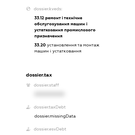
dossier.kveds:
33.12
ремонт і технічне
обслуговування машин і
устатковання промислового
призначення
33.20
установлення та монтаж
машин і устатковання
dossier.tax
dossier.staff
XXXXXXXXXX
dossier.taxDebt
dossier.missingData
dossier.esvDebt