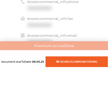
dossier.commercial_info.phone
XXXXXXXXXX
dossier.commercial_info.fax
XXXXXXXXXX
dossier.commercial_info.email
XXXXXXXXXX
freemium.actualData
dossier.commercial_info.website
XXXXXXXXXX
document.dueToDate
04.05.25
SEARCH.ONMONITORING
dossier.commercial_info.activity
XXXXXXXXXX
freemium.exampleText_1
freemium.exampleText_2
freemium.anonymousPerSearch2