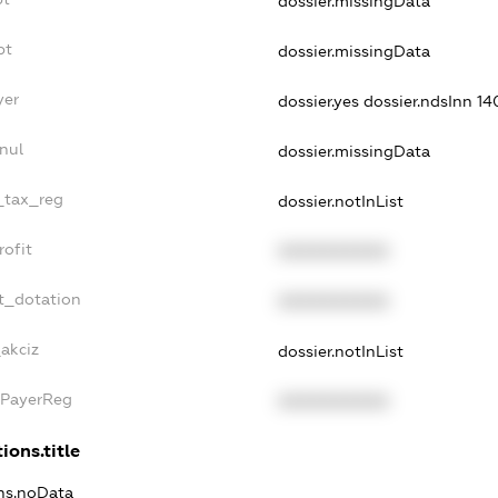
dossier.missingData
bt
dossier.missingData
yer
dossier.yes
dossier.ndsInn 1
nul
dossier.missingData
e_tax_reg
dossier.notInList
rofit
XXXXXXXXXX
t_dotation
XXXXXXXXXX
_akciz
dossier.notInList
xPayerReg
XXXXXXXXXX
ions.title
ons.noData