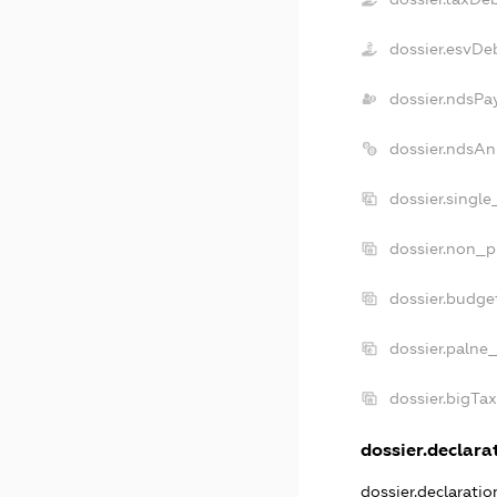
dossier.esvDe
dossier.ndsPa
dossier.ndsAn
dossier.singl
dossier.non_p
dossier.budge
dossier.palne
dossier.bigTa
dossier.declarat
dossier.declarati