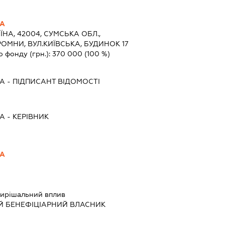
НА
ЇНА, 42004, СУМСЬКА ОБЛ.,
ОМНИ, ВУЛ.КИЇВСЬКА, БУДИНОК 17
о фонду (грн.):
370 000
(100 %)
НА
-
ПІДПИСАНТ
ВІДОМОСТІ
НА
-
КЕРІВНИК
НА
ирішальний вплив
Й БЕНЕФІЦІАРНИЙ ВЛАСНИК