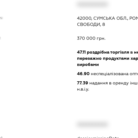
XXXXXXXXXX
s:
42000, СУМСЬКА ОБЛ., РО
СВОБОДИ, 8
:
370 000 грн.
47.11
роздрібна торгівля в н
переважно продуктами хар
виробами
46.90
неспеціалізована опт
77.39
надання в оренду інши
н.в.і.у.
XXXXXXXXXX
bt