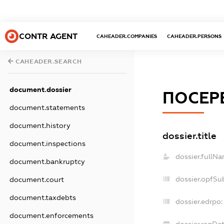
CONTR AGENT
CAHEADER.COMPANIES
CAHEADER.PERSONS
CAHEADER.SEARCH
document.dossier
ПОСЕР
document.statements
document.history
dossier.title
document.inspections
dossier.fullNa
document.bankruptcy
dossier.opfSu
document.court
document.taxdebts
dossier.edrpo:
document.enforcements
dossier.regDat