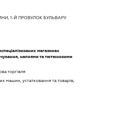
МНИ, 1-Й ПРОВУЛОК БУЛЬВАРУ
еспеціалізованих магазинах
чування, напоями та тютюновими
ова торгівля
х машин, устатковання та товарів,