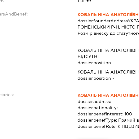
11.11.99
ersAndBenef:
КОВАЛЬ НІНА АНАТОЛІЇВ
dossier.founderAddress
УКРА
РОМЕНСЬКИЙ Р-Н, МІСТО Р
Розмір внеску до статутног
КОВАЛЬ НІНА АНАТОЛІЇВ
ВІДСУТНІ
dossier.position -
КОВАЛЬ НІНА АНАТОЛІЇВ
dossier.position -
iaries:
КОВАЛЬ НІНА АНАТОЛІЇВ
dossier.address:
-
dossier.nationality:
-
dossier.benefInterest:
100
dossier.benefType:
Прямий в
dossier.benefRole:
КІНЦЕВИ