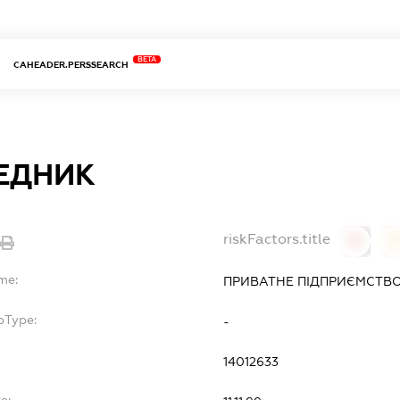
BETA
CAHEADER.PERSSEARCH
ЕДНИК
riskFactors.title
0
0
me:
ПРИВАТНЕ ПІДПРИЄМСТВО
bType:
-
14012633
e: