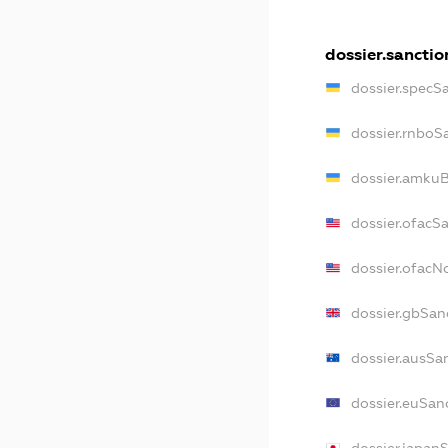
dossier.sanctio
dossier.specS
dossier.rnboS
dossier.amkuB
dossier.ofacS
dossier.ofac
dossier.gbSan
dossier.ausSa
dossier.euSan