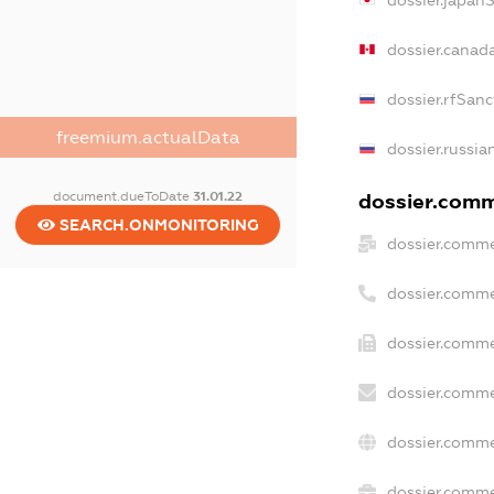
dossier.japan
dossier.canad
dossier.rfSanc
freemium.actualData
dossier.russia
document.dueToDate
31.01.22
dossier.comme
SEARCH.ONMONITORING
dossier.comme
dossier.comme
dossier.comme
dossier.comme
dossier.comme
dossier.commer