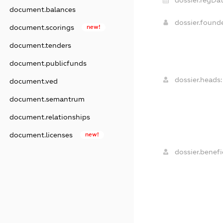
document.balances
dossier.found
document.scorings
new!
document.tenders
document.publicfunds
dossier.heads:
document.ved
document.semantrum
document.relationships
document.licenses
new!
dossier.benefic