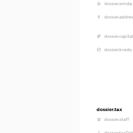
dossier.smida:
dossier.addres
dossier.capital
dossier.kveds:
dossier.tax
dossier.staff
dossier.taxDe