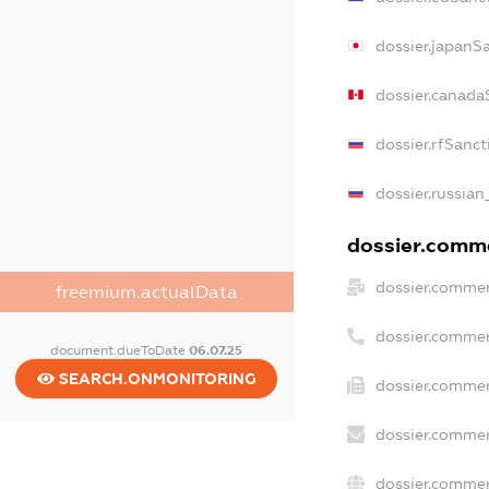
dossier.japanS
dossier.canada
dossier.rfSanct
dossier.russian
dossier.comme
dossier.commer
freemium.actualData
dossier.commer
document.dueToDate
06.07.25
SEARCH.ONMONITORING
dossier.commer
dossier.commer
dossier.commer