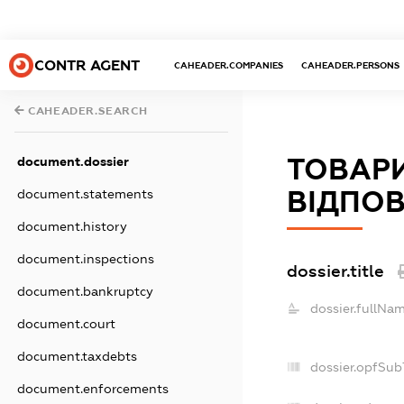
CONTR AGENT
CAHEADER.COMPANIES
CAHEADER.PERSONS
CAHEADER.SEARCH
ТОВАР
document.dossier
ВІДПОВ
document.statements
document.history
document.inspections
dossier.title
document.bankruptcy
dossier.fullNam
document.court
document.taxdebts
dossier.opfSub
document.enforcements