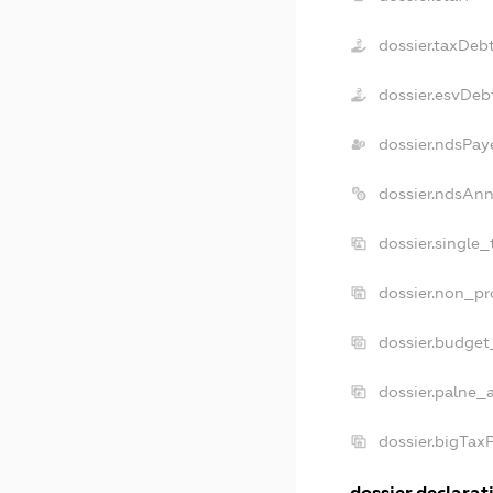
dossier.taxDeb
dossier.esvDeb
dossier.ndsPay
dossier.ndsAnn
dossier.single
dossier.non_pr
dossier.budget
dossier.palne_a
dossier.bigTax
dossier.declarati