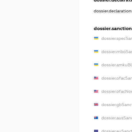
dossier.declaratio
dossier.sanction
dossier.specSa
dossier.rnboSa
dossier.amkuBl
dossier.ofacSa
dossier.ofacN
dossier.gbSanc
dossier.ausSan
dossier.euSanc