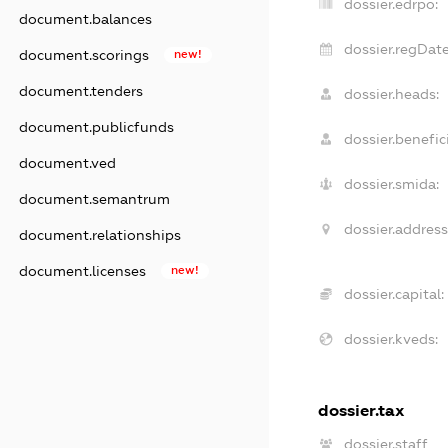
dossier.edrpo:
document.balances
dossier.regDate
document.scorings
new!
document.tenders
dossier.heads:
document.publicfunds
dossier.benefici
document.ved
dossier.smida:
document.semantrum
dossier.address
document.relationships
document.licenses
new!
dossier.capital:
dossier.kveds:
dossier.tax
dossier.staff