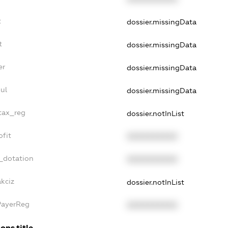
t
dossier.missingData
t
dossier.missingData
er
dossier.missingData
ul
dossier.missingData
_tax_reg
dossier.notInList
ofit
XXXXXXXXXX
_dotation
XXXXXXXXXX
kciz
dossier.notInList
PayerReg
XXXXXXXXXX
ons.title