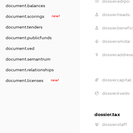
dossier.edrpo:
document.balances
dossier.heads:
document.scorings
new!
document.tenders
dossier.benefici
document.publicfunds
dossier.smida:
document.ved
dossier.address
document.semantrum
document.relationships
dossier.capital:
document.licenses
new!
dossier.kveds:
dossier.tax
dossier.staff