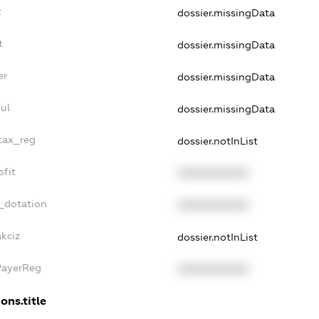
t
dossier.missingData
t
dossier.missingData
er
dossier.missingData
ul
dossier.missingData
_tax_reg
dossier.notInList
ofit
XXXXXXXXXX
_dotation
XXXXXXXXXX
kciz
dossier.notInList
PayerReg
XXXXXXXXXX
ons.title