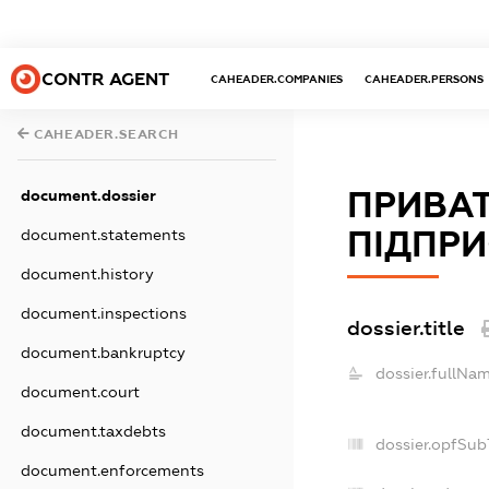
CONTR AGENT
CAHEADER.COMPANIES
CAHEADER.PERSONS
CAHEADER.SEARCH
ПРИВАТ
document.dossier
ПІДПРИ
document.statements
document.history
document.inspections
dossier.title
document.bankruptcy
dossier.fullNam
document.court
document.taxdebts
dossier.opfSub
document.enforcements