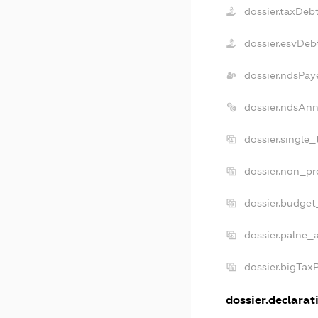
dossier.taxDeb
dossier.esvDeb
dossier.ndsPay
dossier.ndsAnn
dossier.single
dossier.non_pr
dossier.budget
dossier.palne_a
dossier.bigTax
dossier.declarati