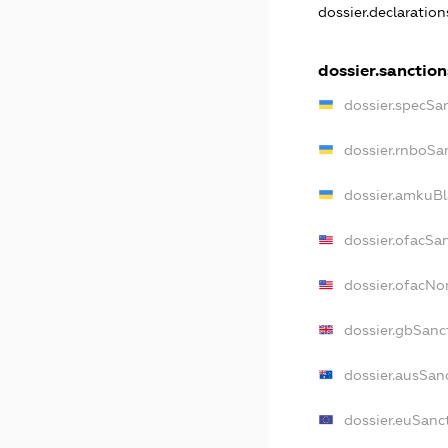
dossier.declaratio
dossier.sanction
dossier.specSa
dossier.rnboSa
dossier.amkuBl
dossier.ofacSa
dossier.ofacN
dossier.gbSanc
dossier.ausSan
dossier.euSanc