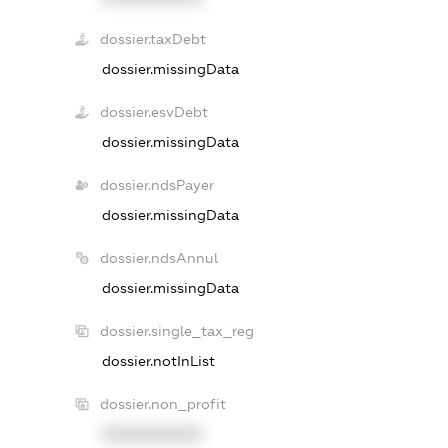
dossier.taxDebt
dossier.missingData
dossier.esvDebt
dossier.missingData
dossier.ndsPayer
dossier.missingData
dossier.ndsAnnul
dossier.missingData
dossier.single_tax_reg
dossier.notInList
dossier.non_profit
XXXXXXXXXX