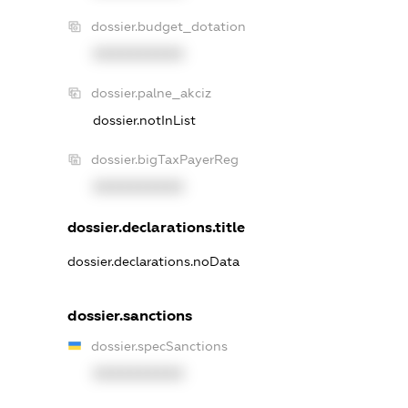
dossier.budget_dotation
XXXXXXXXXX
dossier.palne_akciz
dossier.notInList
dossier.bigTaxPayerReg
XXXXXXXXXX
dossier.declarations.title
dossier.declarations.noData
dossier.sanctions
dossier.specSanctions
XXXXXXXXXX